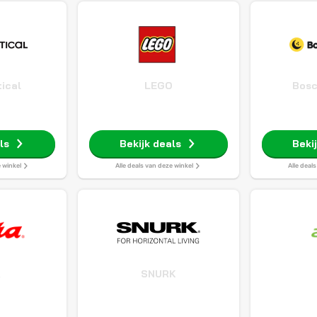
ical
LEGO
Bosc
ls
Bekijk deals
Beki
e winkel
Alle deals van deze winkel
Alle deal
A
SNURK