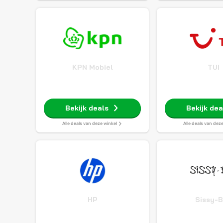
KPN Mobiel
TUI
Bekijk deals
Bekijk dea
Alle deals van deze winkel
Alle deals van dez
HP
Sissy-