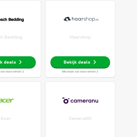
h Bedding
Haarshop
jk deals
Bekijk deals
s van deze winkel
Alle deals van deze winkel
Acer
CameraNU