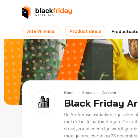
Alle Winkels
Product deals
Productcat
Home
Steden
Arnhem
Black Friday A
De Arnhemse winkeliers zijn zeker al 
met de beste aanbiedingen. Ook dit 
straat, zodat er één lijn wordt getr
moet je precies zijn op 26 november 