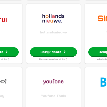
hollandsnieuwe
ls
Bekijk deals
Beki
e winkel
Alle deals van deze winkel
Alle deal
Boy
Youfone Thuis