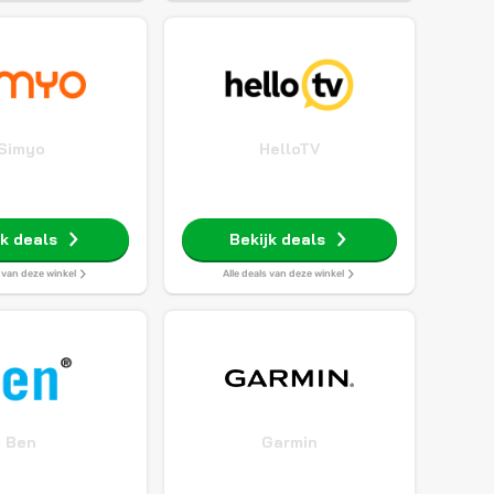
Simyo
HelloTV
jk deals
Bekijk deals
s van deze winkel
Alle deals van deze winkel
Ben
Garmin