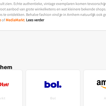
 zult zien. Echte authentieke, vintage exemplaren komen tevoorschijn 
 groot aanbod van grote winkelketens en wat kleinere bekende shops.
s te ontdekken. Behalve fashion vind je in Arnhem natuurlijk ook gro
e
of
MediaMarkt
.
Lees verder
rnhem
rkt
Bol