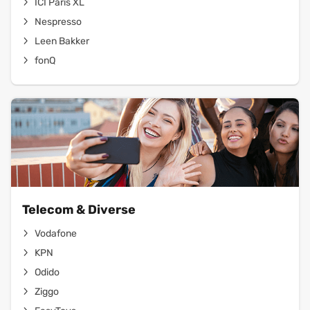
ICI Paris XL
Nespresso
Leen Bakker
fonQ
Telecom & Diverse
Vodafone
KPN
Odido
Ziggo