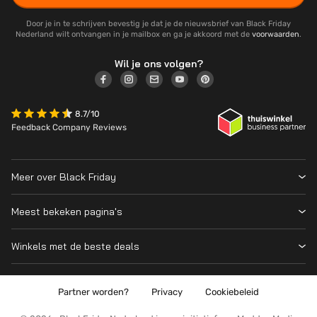
Door je in te schrijven bevestig je dat je de nieuwsbrief van Black Friday
Nederland wilt ontvangen in je mailbox en ga je akkoord met de
voorwaarden
.
Wil je ons volgen?
8.7/10
Feedback Company Reviews
Meer over Black Friday
Black Friday 2026
Meest bekeken pagina's
Wanneer is Black Friday?
Winkeloverzicht
Cyber Monday 2026
Winkels met de beste deals
Black Friday Deals
Over ons
MediaMarkt
Prijsvergelijker
Adverteren
Coolblue
Partner worden?
Privacy
Cookiebeleid
Apple
Contact
Bol
PS5