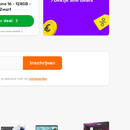
one 16 - 128GB -
Zwart
r deal
s van deze winkel
Inschrijven
voorwaarden
ga je akkoord met de
.