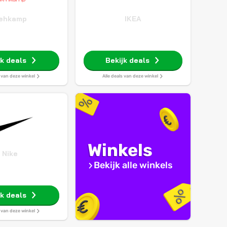
ehkamp
IKEA
jk deals
Bekijk deals
s van deze winkel
Alle deals van deze winkel
Winkels
Nike
Bekijk alle winkels
jk deals
s van deze winkel