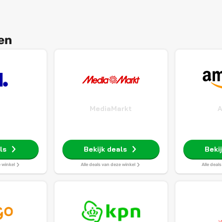
en
MediaMarkt
ls
Bekijk deals
Beki
e winkel
Alle deals van deze winkel
Alle deal