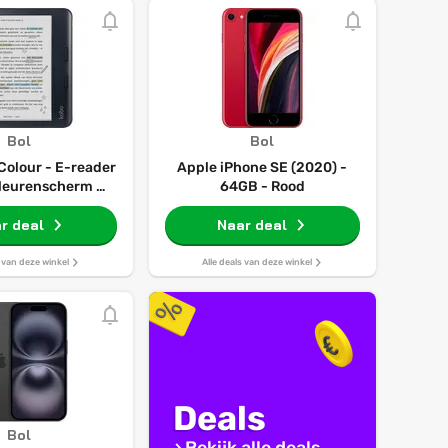
Bol
Bol
Colour - E-reader
Apple iPhone SE (2020) -
kleurenscherm -
64GB - Rood
uisterboeken -
r deal
Zwart
Naar deal
s van deze winkel
Alle deals van deze winkel
Deals
Bol
Bekijk alle deals