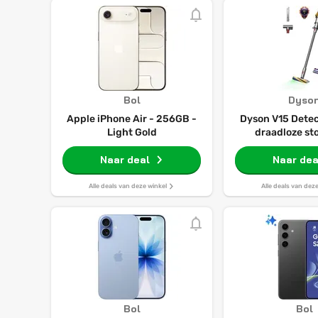
Bol
Dyso
Apple iPhone Air - 256GB -
Dyson V15 Detec
Light Gold
draadloze st
Naar deal
Naar dea
Alle deals van deze winkel
Alle deals van dez
Bol
Bol