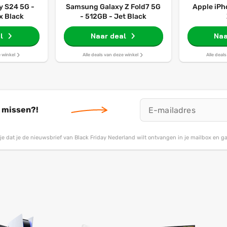
 S24 5G -
Samsung Galaxy Z Fold7 5G
Apple iPh
x Black
- 512GB - Jet Black
l
Naar deal
Naa
e winkel
Alle deals van deze winkel
Alle deal
t missen?!
g je dat je de nieuwsbrief van Black Friday Nederland wilt ontvangen in je mailbox en 