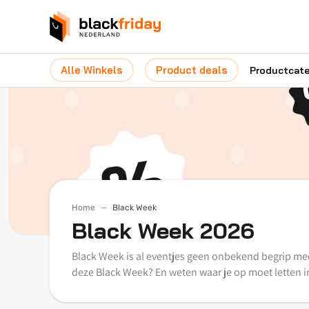
Alle Winkels
Product deals
Productcat
Home
Black Week
Black Week 2026
Black Week is al eventjes geen onbekend begrip meer
deze Black Week? En weten waar je op moet letten 