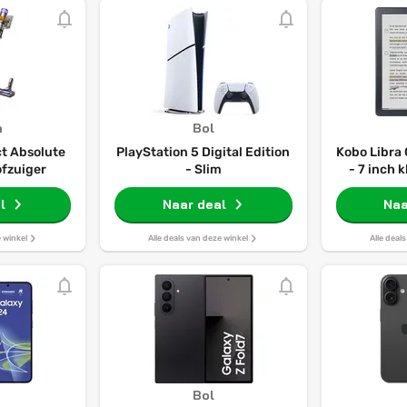
n
Bol
t Absolute
PlayStation 5 Digital Edition
Kobo Libra 
ofzuiger
- Slim
- 7 inch 
32GB - L
l
Naar deal
Naa
e winkel
Alle deals van deze winkel
Alle deal
Bol