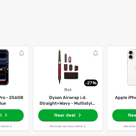
-27%
Bol
Pro - 256GB
Dyson Airwrap i.d.
Apple iPh
lue
Straight+Wavy - Multistyler
- Föhnborstel - Krulborstel -
l
Red Velvet/Goud
Naar deal
Naa
e winkel
Alle deals van deze winkel
Alle deal