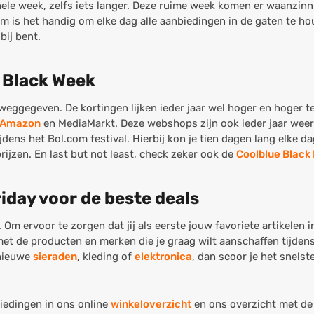
hele week, zelfs iets langer. Deze ruime week komen er waanzin
 is het handig om elke dag alle aanbiedingen in de gaten te hou
bij bent.
e Black Week
eggegeven. De kortingen lijken ieder jaar wel hoger en hoger te
Amazon
en MediaMarkt. Deze webshops zijn ook ieder jaar weer
tijdens het Bol.com festival. Hierbij kon je tien dagen lang elke 
ijzen. En last but not least, check zeker ook de
Coolblue Black 
riday voor de beste deals
Om ervoor te zorgen dat jij als eerste jouw favoriete artikelen 
met de producten en merken die je graag wilt aanschaffen tijdens
 nieuwe
sieraden
, kleding of
elektronica
, dan scoor je het snels
iedingen in ons online
winkeloverzicht
en ons overzicht met de