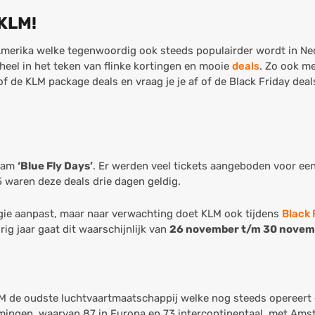
 KLM!
it Amerika welke tegenwoordig ook steeds populairder wordt in N
heel in het teken van flinke kortingen en mooie
deals
. Zo ook me
 de KLM package deals en vraag je je af of de Black Friday deal
naam
‘Blue Fly Days’
. Er werden veel tickets aangeboden voor een
5 waren deze deals drie dagen geldig.
ategie aanpast, maar naar verwachting doet KLM ook tijdens
Black 
ig jaar gaat dit waarschijnlijk van
26 november t/m 30 novem
M de oudste luchtvaartmaatschappij welke nog steeds opereert 
mingen, waarvan 87 in Europa en 73 intercontinentaal, met Amst