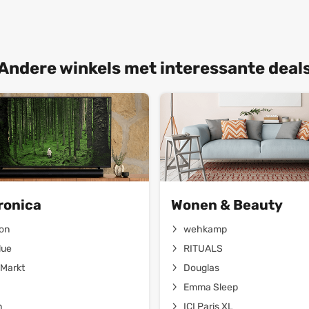
Andere winkels met interessante deal
ronica
Wonen & Beauty
on
wehkamp
lue
RITUALS
Markt
Douglas
Emma Sleep
n
ICI Paris XL