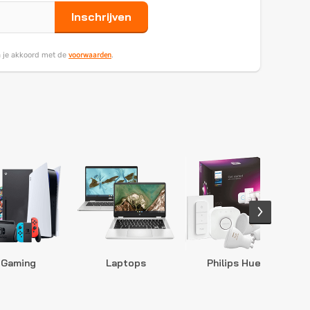
Inschrijven
voorwaarden
ga je akkoord met de
.
Gaming
Laptops
Philips Hue
S