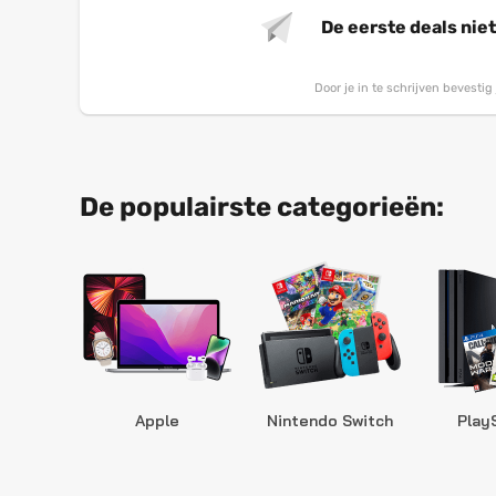
De eerste deals nie
Door je in te schrijven bevesti
De populairste categorieën:
Apple
Nintendo Switch
Play