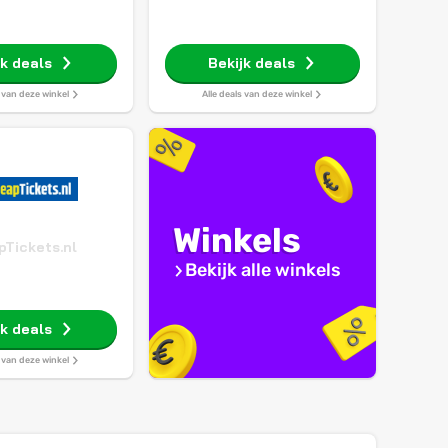
jk deals
Bekijk deals
s van deze winkel
Alle deals van deze winkel
Winkels
Tickets.nl
Bekijk alle winkels
jk deals
s van deze winkel