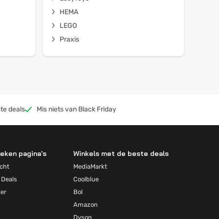
HEMA
LEGO
Praxis
te deals
Mis niets van Black Friday
eken pagina's
Winkels met de beste deals
cht
MediaMarkt
 Deals
Coolblue
ker
Bol
Amazon
Dyson