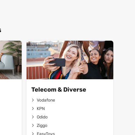
s
Telecom & Diverse
Vodafone
KPN
Odido
Ziggo
EasyToys