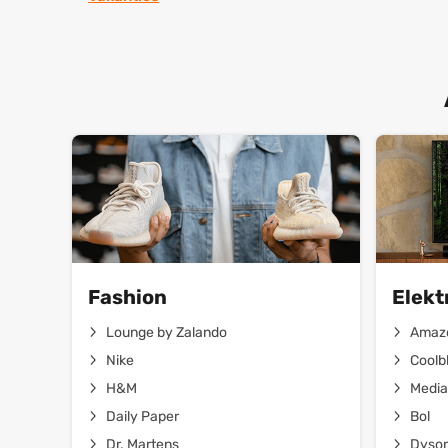
Fashion
Elekt
Lounge by Zalando
Amaz
Nike
Coolb
H&M
Media
Daily Paper
Bol
Dr. Martens
Dyso