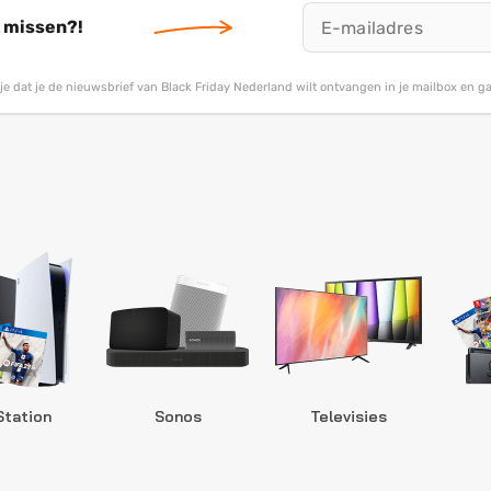
t missen?!
g je dat je de nieuwsbrief van Black Friday Nederland wilt ontvangen in je mailbox en 
Station
Sonos
Televisies