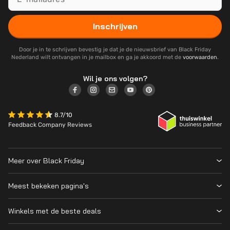
Inschrijven
Door je in te schrijven bevestig je dat je de nieuwsbrief van Black Friday
Nederland wilt ontvangen in je mailbox en ga je akkoord met de
voorwaarden
.
Wil je ons volgen?
8.7/10
Feedback Company Reviews
Meer over Black Friday
Black Friday 2026
Meest bekeken pagina's
Wanneer is Black Friday?
Winkeloverzicht
Cyber Monday 2026
Winkels met de beste deals
Black Friday Deals
Over ons
MediaMarkt