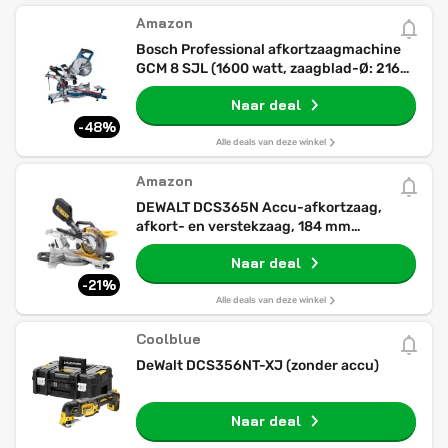
Amazon
Bosch Professional afkortzaagmachine
GCM 8 SJL (1600 watt, zaagblad-Ø: 216
mm, in doos)
Naar deal
-48%
Alle deals van deze winkel
Amazon
DEWALT DCS365N Accu-afkortzaag,
afkort- en verstekzaag, 184 mm
zaagbladdiameter, 48 graden
Naar deal
hellingsinstelling, XPS-
zaaglijnweergave, levering zonder accu
-21%
en oplader
Alle deals van deze winkel
Coolblue
DeWalt DCS356NT-XJ (zonder accu)
Naar deal