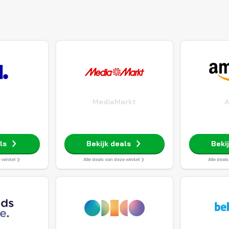
MediaMarkt
ls
Bekijk deals
Beki
e winkel
Alle deals van deze winkel
Alle deal