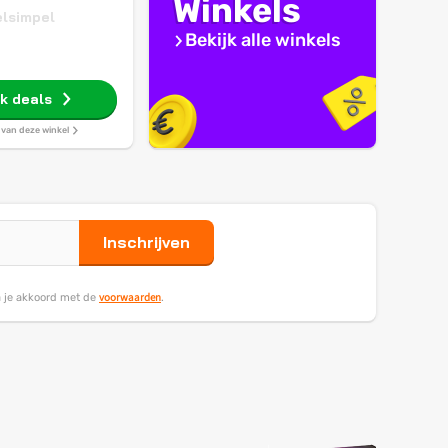
Winkels
lsimpel
Bekijk alle winkels
jk deals
s van deze winkel
Inschrijven
voorwaarden
ga je akkoord met de
.