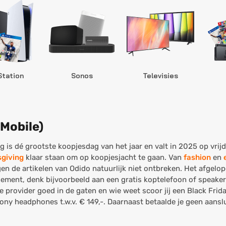
Station
Sonos
Televisies
-Mobile)
ag is dé grootste koopjesdag van het jaar en valt in 2025 op vrij
giving
klaar staan om op koopjesjacht te gaan. Van
fashion
en
gen de artikelen van Odido natuurlijk niet ontbreken. Het afgelop
nnement, denk bijvoorbeeld aan een gratis koptelefoon of speaker
e provider goed in de gaten en wie weet scoor jij een Black Frid
Sony headphones t.w.v. € 149,-. Daarnaast betaalde je geen aansl