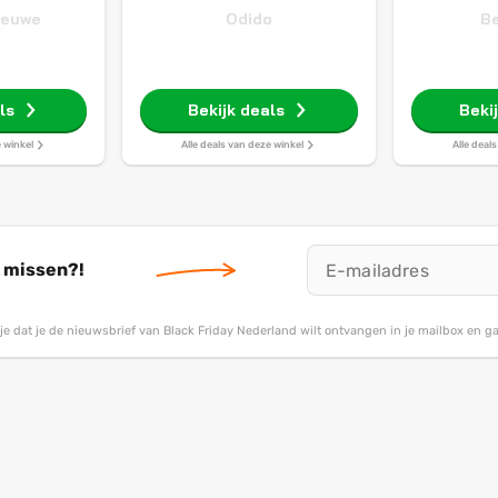
ieuwe
Odido
Be
ls
Bekijk deals
Beki
e winkel
Alle deals van deze winkel
Alle deal
t missen?!
g je dat je de nieuwsbrief van Black Friday Nederland wilt ontvangen in je mailbox en 