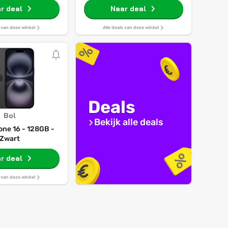
r deal
Naar deal
s van deze winkel
Alle deals van deze winkel
Deals
Bol
Bekijk alle deals
one 16 - 128GB -
Zwart
r deal
s van deze winkel