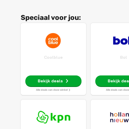
Speciaal voor jou:
Coolblue
Bol
Bekijk deals
Bekijk dea
Alle deals van deze winkel
Alle deals van dez