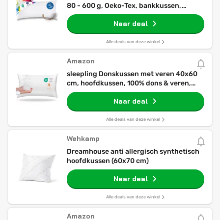
80 - 600 g, Oeko-Tex, bankkussen,
vulkussen, overtrek, katoen,
Naar deal
wit/binnenkussen/kussenvulling/hoofdkuss
Alle deals van deze winkel
Amazon
sleepling Donskussen met veren 40x60
cm, hoofdkussen, 100% dons & veren,
kussen 40 x 60 cm, overtrek 100%
Naar deal
katoen, wasbaar, gemaakt in EU, Oeko-
Tex
Alle deals van deze winkel
Wehkamp
Dreamhouse anti allergisch synthetisch
hoofdkussen (60x70 cm)
Naar deal
Alle deals van deze winkel
Amazon