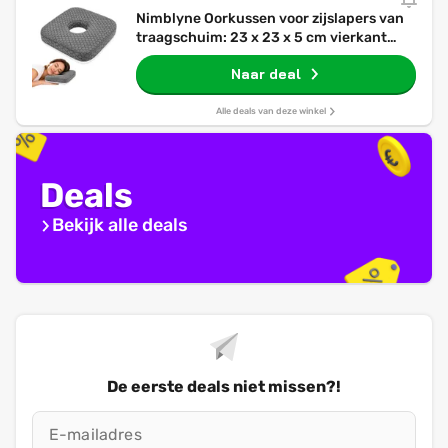
Nimblyne Oorkussen voor zijslapers van
traagschuim: 23 x 23 x 5 cm vierkant
hoofdkussen met ooruitsparing, piercing
Naar deal
kussen oor voor zijslapers ter ontlasting
van het oor in grijs
Alle deals van deze winkel
Deals
Bekijk alle deals
De eerste deals niet missen?!