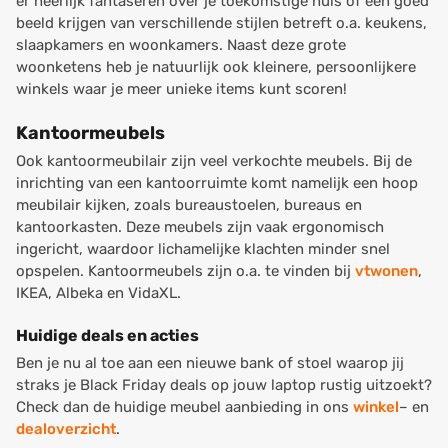
er heerlijk fantaseren over je toekomstige huis of een goed
beeld krijgen van verschillende stijlen betreft o.a. keukens,
slaapkamers en woonkamers. Naast deze grote
woonketens heb je natuurlijk ook kleinere, persoonlijkere
winkels waar je meer unieke items kunt scoren!
Kantoormeubels
Ook kantoormeubilair zijn veel verkochte meubels. Bij de
inrichting van een kantoorruimte komt namelijk een hoop
meubilair kijken, zoals bureaustoelen, bureaus en
kantoorkasten. Deze meubels zijn vaak ergonomisch
ingericht, waardoor lichamelijke klachten minder snel
opspelen. Kantoormeubels zijn o.a. te vinden bij
vtwonen
,
IKEA, Albeka en VidaXL.
Huidige deals en acties
Ben je nu al toe aan een nieuwe bank of stoel waarop jij
straks je Black Friday deals op jouw laptop rustig uitzoekt?
Check dan de huidige meubel aanbieding in ons
winkel
– en
dealoverzicht
.