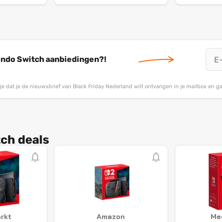
tendo Switch aanbiedingen?!
g je dat je de nieuwsbrief van Black Friday Nederland wilt ontvangen in je mailbox en 
ch deals
rkt
Amazon
Me