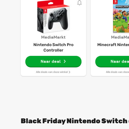
MediaMarkt
MediaMa
Nintendo Switch Pro
Minecraft Ninte
Controller
Naar deal
Naar dea
Alle deals van deze winkel
Alle deals van dez
Black Friday Nintendo Switch