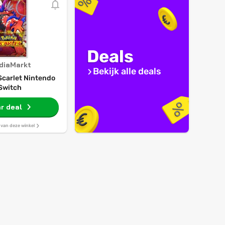
Deals
diaMarkt
Bekijk alle deals
carlet Nintendo
Switch
r deal
s van deze winkel