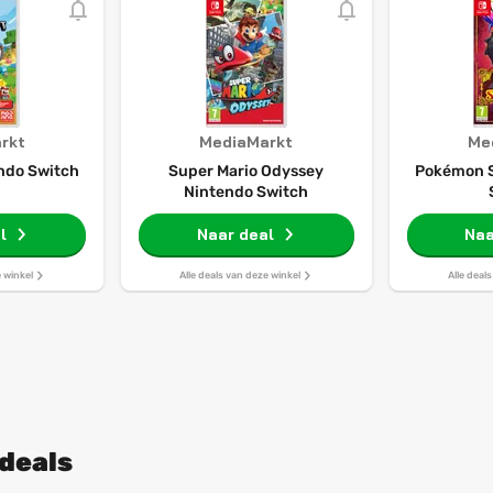
rkt
MediaMarkt
Me
ndo Switch
Super Mario Odyssey
Pokémon S
Nintendo Switch
l
Naar deal
Naa
e winkel
Alle deals van deze winkel
Alle deal
 deals