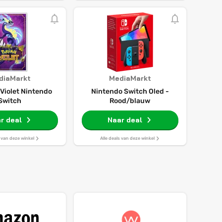
diaMarkt
MediaMarkt
Violet Nintendo
Nintendo Switch Oled -
Switch
Rood/blauw
r deal
Naar deal
s van deze winkel
Alle deals van deze winkel