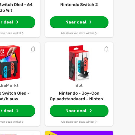
Switch Oled - 64
Nintendo Switch 2
Gb Wit
r deal
Naar deal
s van deze winkel
Alle deals van deze winkel
diaMarkt
Bol
 Switch Oled -
Nintendo - Joy-Con
od/blauw
Oplaadstandaard - Nintendo
Switch
r deal
Naar deal
s van deze winkel
Alle deals van deze winkel