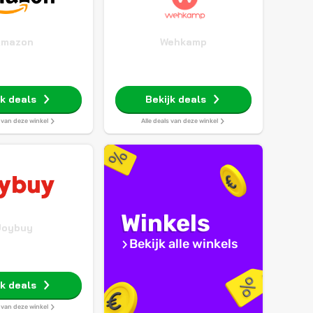
Amazon
Wehkamp
jk deals
Bekijk deals
s van deze winkel
Alle deals van deze winkel
Winkels
Joybuy
Bekijk alle winkels
jk deals
s van deze winkel