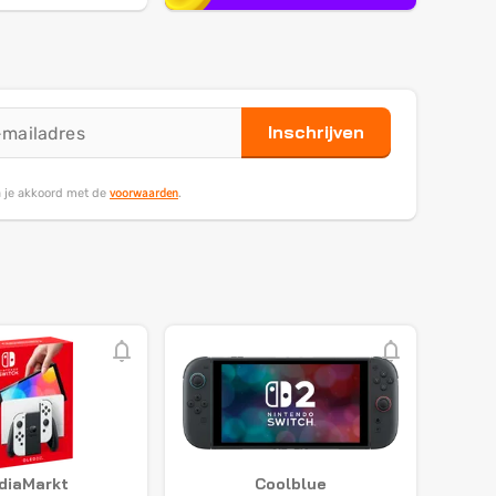
Inschrijven
voorwaarden
ga je akkoord met de
.
diaMarkt
Coolblue