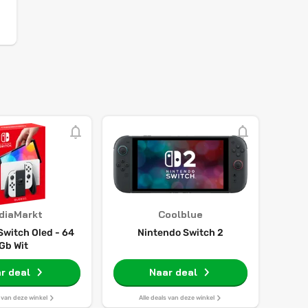
diaMarkt
Coolblue
Switch Oled - 64
Nintendo Switch 2
Gb Wit
r deal
Naar deal
s van deze winkel
Alle deals van deze winkel