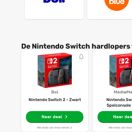
De Nintendo Switch hardlopers
Bol
MediaMa
Nintendo Switch 2 - Zwart
Nintendo Swi
Spelconsole
Naar deal
Naar dea
Alle deals van deze winkel
Alle deals van dez