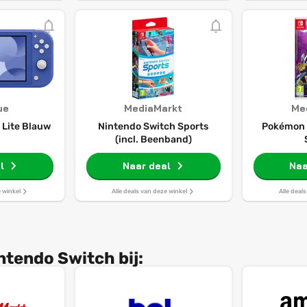
ue
MediaMarkt
Me
 Lite Blauw
Nintendo Switch Sports
Pokémon 
(incl. Beenband)
l
Naar deal
Naa
e winkel
Alle deals van deze winkel
Alle deal
tendo Switch bij: