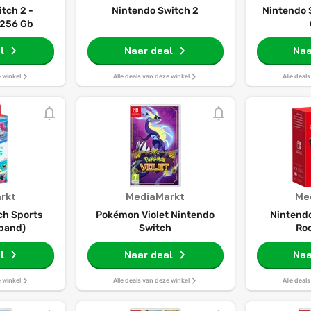
tch 2 -
Nintendo Switch 2
Nintendo 
 256 Gb
l
Naar deal
Naa
e winkel
Alle deals van deze winkel
Alle deal
rkt
MediaMarkt
Me
ch Sports
Pokémon Violet Nintendo
Nintendo
nband)
Switch
Ro
l
Naar deal
Naa
e winkel
Alle deals van deze winkel
Alle deal