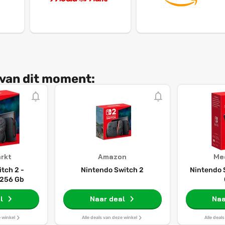
 van dit moment:
rkt
Amazon
Me
tch 2 -
Nintendo Switch 2
Nintendo 
 256 Gb
l
Naar deal
Naa
e winkel
Alle deals van deze winkel
Alle deal