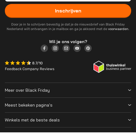
Inschrijven
Door je in te schrijven bevestig je dat je de nieuwsbrief van Black Friday
Nederland wilt ontvangen in je mailbox en ga je akkoord met de
voorwaarden
.
Wil je ons volgen?
8.7/10
Feedback Company Reviews
Meer over Black Friday
Black Friday 2026
Meest bekeken pagina's
Wanneer is Black Friday?
Winkeloverzicht
Cyber Monday 2026
Winkels met de beste deals
Black Friday Deals
Over ons
MediaMarkt
Prijsvergelijker
Adverteren