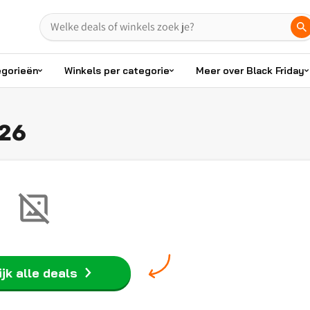
egorieën
Winkels per categorie
Meer over Black Friday
026
jk alle deals