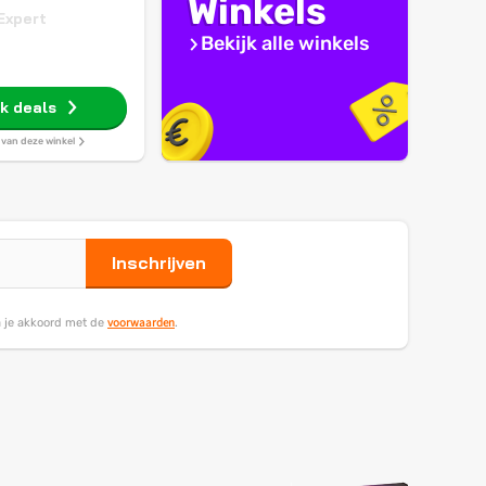
Winkels
Expert
Bekijk alle winkels
jk deals
s van deze winkel
Inschrijven
voorwaarden
ga je akkoord met de
.