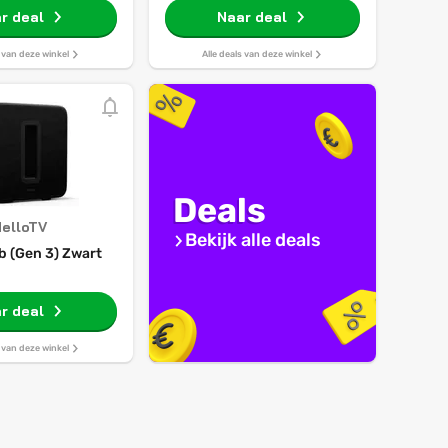
r deal
Naar deal
s van deze winkel
Alle deals van deze winkel
Deals
elloTV
Bekijk alle deals
b (Gen 3) Zwart
r deal
s van deze winkel