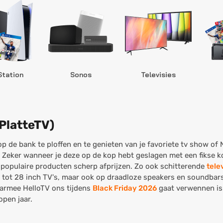
Station
Sonos
Televisies
PlatteTV)
op de bank te ploffen en te genieten van je favoriete tv show of 
k. Zeker wanneer je deze op de kop hebt geslagen met een fikse k
l populaire producten scherp afprijzen. Zo ook schitterende
tele
 tot 28 inch TV's, maar ook op draadloze speakers en soundbars!
aarmee HelloTV ons tijdens
Black Friday 2026
gaat verwennen is
open jaar.