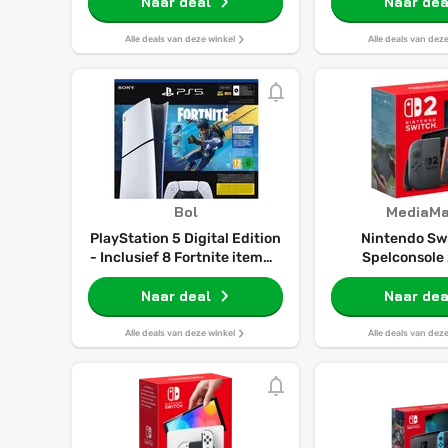
Naar deal
Naar dea
Alle deals van deze winkel
Alle deals van dez
Bol
MediaMa
PlayStation 5 Digital Edition
Nintendo Swi
- Inclusief 8 Fortnite items +
Spelconsole
1000 V-Bucks
Naar deal
Naar dea
Alle deals van deze winkel
Alle deals van dez