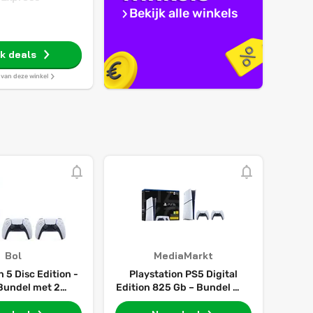
Bekijk alle winkels
jk deals
s van deze winkel
Bol
MediaMarkt
 5 Disc Edition -
Playstation PS5 Digital
 Bundel met 2
Edition 825 Gb – Bundel Met
nse Draadloze
Twee Dualsense Draadloze