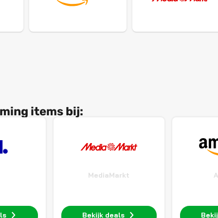
ing items bij:
MediaMarkt
ls
Bekijk deals
Beki