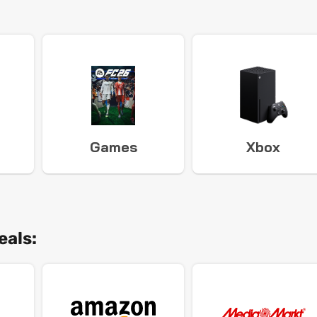
Games
Xbox
eals: