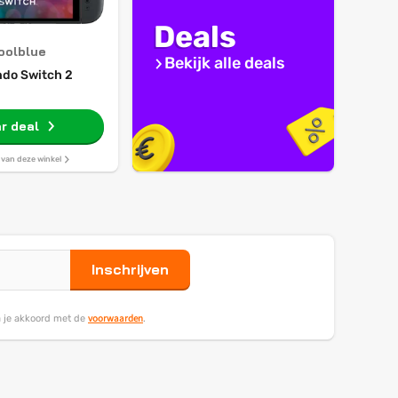
Deals
oolblue
Bekijk alle deals
ndo Switch 2
r deal
s van deze winkel
Inschrijven
voorwaarden
ga je akkoord met de
.