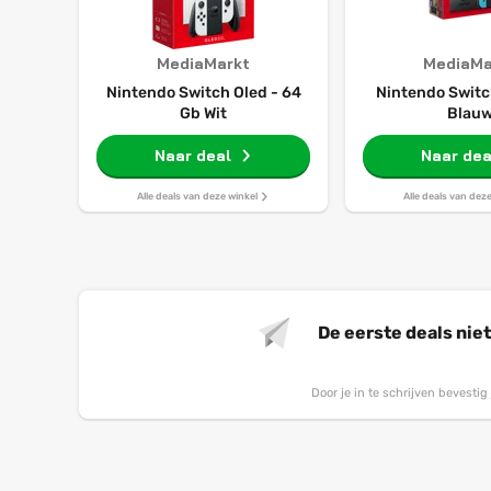
MediaMarkt
MediaMa
Nintendo Switch Oled - 64
Nintendo Switc
Gb Wit
Blau
Naar deal
Naar dea
Alle deals van deze winkel
Alle deals van dez
De eerste deals nie
Door je in te schrijven bevesti