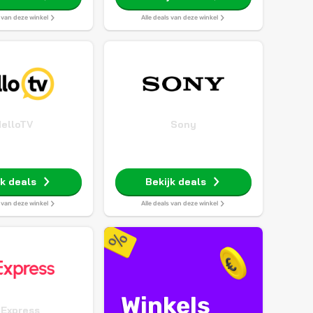
s van deze winkel
Alle deals van deze winkel
elloTV
Sony
jk deals
Bekijk deals
s van deze winkel
Alle deals van deze winkel
Winkels
iExpress