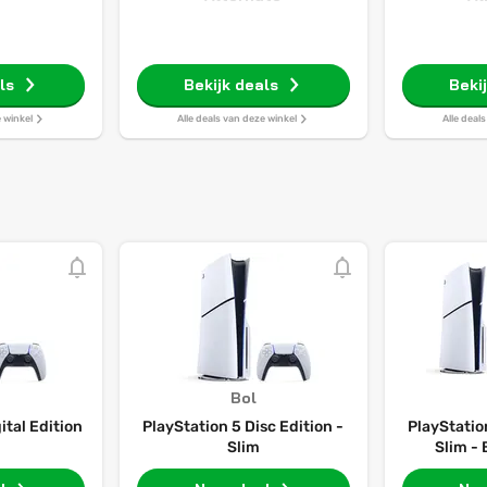
ls
Bekijk deals
Beki
e winkel
Alle deals van deze winkel
Alle deal
Bol
ital Edition
PlayStation 5 Disc Edition -
PlayStation
m
Slim
Slim -
Dualse