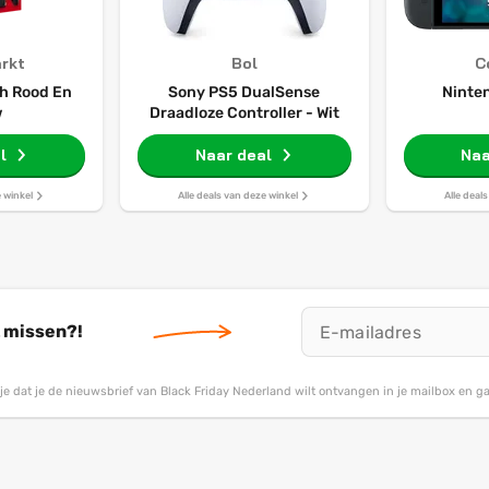
rkt
Bol
C
h Rood En
Sony PS5 DualSense
Ninte
w
Draadloze Controller - Wit
l
Naar deal
Naa
e winkel
Alle deals van deze winkel
Alle deal
t missen?!
g je dat je de nieuwsbrief van Black Friday Nederland wilt ontvangen in je mailbox en 