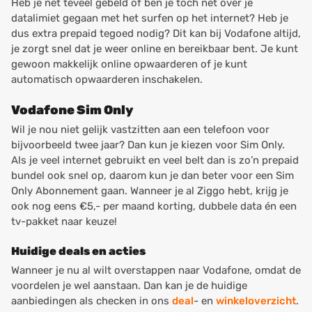
Heb je net teveel gebeld of ben je toch net over je
datalimiet gegaan met het surfen op het internet? Heb je
dus extra prepaid tegoed nodig? Dit kan bij Vodafone altijd,
je zorgt snel dat je weer online en bereikbaar bent. Je kunt
gewoon makkelijk online opwaarderen of je kunt
automatisch opwaarderen inschakelen.
Vodafone Sim Only
Wil je nou niet gelijk vastzitten aan een telefoon voor
bijvoorbeeld twee jaar? Dan kun je kiezen voor Sim Only.
Als je veel internet gebruikt en veel belt dan is zo’n prepaid
bundel ook snel op, daarom kun je dan beter voor een Sim
Only Abonnement gaan. Wanneer je al Ziggo hebt, krijg je
ook nog eens €5,- per maand korting, dubbele data én een
tv-pakket naar keuze!
Huidige deals en acties
Wanneer je nu al wilt overstappen naar Vodafone, omdat de
voordelen je wel aanstaan. Dan kan je de huidige
aanbiedingen als checken in ons
deal
- en
winkeloverzicht
.