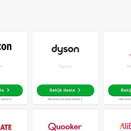
n
Dyson
W
ls
Bekijk deals
Beki
e winkel
Alle deals van deze winkel
Alle deal