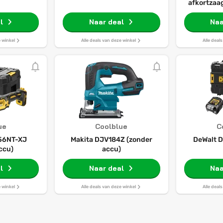
afkortzaa
SJL (1600 
l
Naar deal
216 m
Naa
e winkel
Alle deals van deze winkel
Alle deal
ue
Coolblue
C
56NT-XJ
Makita DJV184Z (zonder
DeWalt 
ccu)
accu)
l
Naar deal
Naa
e winkel
Alle deals van deze winkel
Alle deal