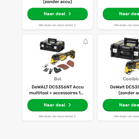
(zonder accu)
Naar deal
Naar dea
Alle deals van deze winkel
Alle deals van dez
Bol
Coolbl
DeWALT DCS356NT Accu
DeWalt DCS3
multitool + accessoires 18V
(zonder a
XR Basic Body in TSTAK
Naar deal
Naar dea
Alle deals van deze winkel
Alle deals van dez