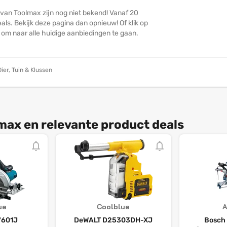
 van Toolmax zijn nog niet bekend! Vanaf 20
ls. Bekijk deze pagina dan opnieuw! Of klik op
n om naar alle huidige aanbiedingen te gaan.
Dier, Tuin & Klussen
max en relevante product deals
ue
Coolblue
7601J
DeWALT D25303DH-XJ
Bosch 