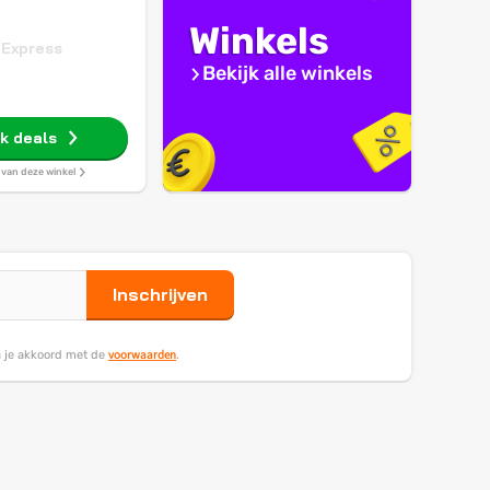
Winkels
iExpress
Bekijk alle winkels
jk deals
s van deze winkel
Inschrijven
voorwaarden
ga je akkoord met de
.