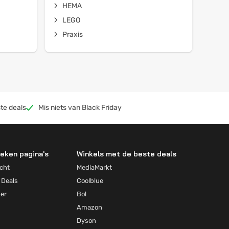
HEMA
LEGO
Praxis
te deals
Mis niets van Black Friday
eken pagina's
Winkels met de beste deals
cht
MediaMarkt
 Deals
Coolblue
ker
Bol
Amazon
Dyson