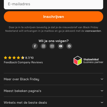
Inschrijven
Door je in te schrijven bevestig je dat je de nieuwsbrief van Black Friday
Nederland wilt ontvangen in je mailbox en ga je akkoord met de
voorwaarden
.
Wil je ons volgen?
8.7/10
Feedback Company Reviews
Meer over Black Friday
Black Friday 2026
Meest bekeken pagina's
Wanneer is Black Friday?
Winkeloverzicht
Cyber Monday 2026
Winkels met de beste deals
Black Friday Deals