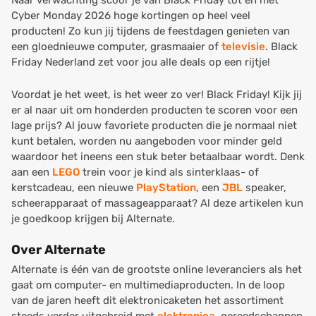
Naar verwachting scoor je van Black Friday tot en met
Cyber Monday 2026 hoge kortingen op heel veel
producten! Zo kun jij tijdens de feestdagen genieten van
een gloednieuwe computer, grasmaaier of
televisie
. Black
Friday Nederland zet voor jou alle deals op een rijtje!
Voordat je het weet, is het weer zo ver! Black Friday! Kijk jij
er al naar uit om honderden producten te scoren voor een
lage prijs? Al jouw favoriete producten die je normaal niet
kunt betalen, worden nu aangeboden voor minder geld
waardoor het ineens een stuk beter betaalbaar wordt. Denk
aan een
LEGO
trein voor je kind als sinterklaas- of
kerstcadeau, een nieuwe
PlayStation
, een
JBL
speaker,
scheerapparaat of massageapparaat? Al deze artikelen kun
je goedkoop krijgen bij Alternate.
Over Alternate
Alternate is één van de grootste online leveranciers als het
gaat om computer- en multimediaproducten. In de loop
van de jaren heeft dit elektronicaketen het assortiment