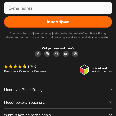
Inschrijven
Door je in te schrijven bevestig je dat je de nieuwsbrief van Black Friday
Nederland wilt ontvangen in je mailbox en ga je akkoord met de
voorwaarden
.
Wil je ons volgen?
8.7/10
Feedback Company Reviews
Meer over Black Friday
Black Friday 2026
Meest bekeken pagina's
Wanneer is Black Friday?
Winkeloverzicht
Cyber Monday 2026
Winkels met de beste deals