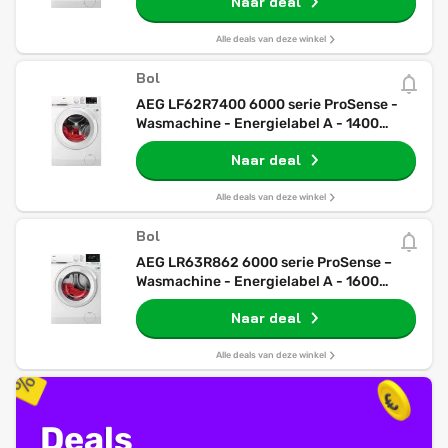
Naar deal
Alle deals van deze winkel
Bol
AEG LF62R7400 6000 serie ProSense -
Wasmachine - Energielabel A - 1400
toeren - 7 kg - NL/FR
Naar deal
Alle deals van deze winkel
Bol
AEG LR63R862 6000 serie ProSense –
Wasmachine - Energielabel A - 1600
toeren - 8 kg - NL/FR
Naar deal
Alle deals van deze winkel
Deals