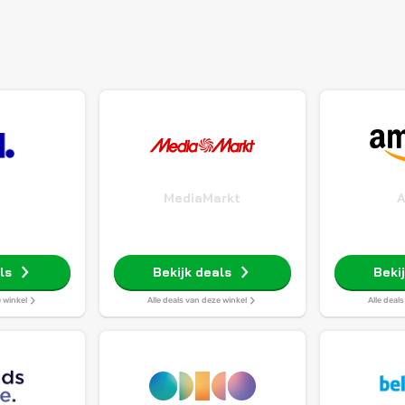
MediaMarkt
ls
Bekijk deals
Beki
e winkel
Alle deals van deze winkel
Alle deal