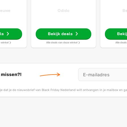
ieuwe
Odido
Be
ls
Bekijk deals
Beki
e winkel
Alle deals van deze winkel
Alle deal
t missen?!
g je dat je de nieuwsbrief van Black Friday Nederland wilt ontvangen in je mailbox en 