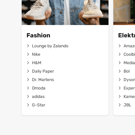
Fashion
Elekt
Lounge by Zalando
Amaz
Nike
Coolb
H&M
Media
Daily Paper
Bol
Dr. Martens
Dyso
Omoda
Exper
adidas
Kamer
G-Star
JBL