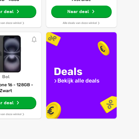
r deal
Naar deal
s van deze winkel
Alle deals van deze winkel
Deals
Bol
Bekijk alle deals
one 16 - 128GB -
Zwart
r deal
s van deze winkel