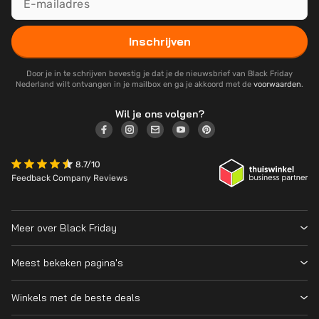
Inschrijven
Door je in te schrijven bevestig je dat je de nieuwsbrief van Black Friday
Nederland wilt ontvangen in je mailbox en ga je akkoord met de
voorwaarden
.
Wil je ons volgen?
8.7/10
Feedback Company Reviews
Meer over Black Friday
Black Friday 2026
Meest bekeken pagina's
Wanneer is Black Friday?
Winkeloverzicht
Cyber Monday 2026
Winkels met de beste deals
Black Friday Deals
Over ons