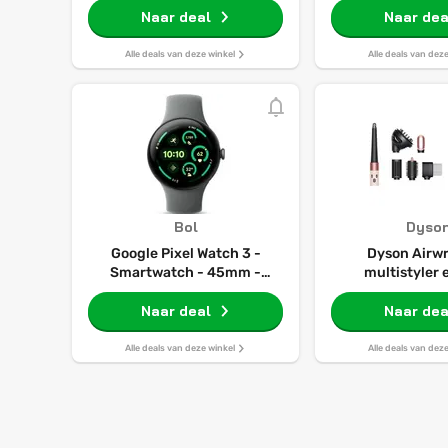
S/m Smartwatch
Naar deal
Naar dea
Alle deals van deze winkel
Alle deals van dez
Bol
Dyso
Google Pixel Watch 3 -
Dyson Airwr
Smartwatch - 45mm -
multistyler 
Grijsgroen/Grijsgroen
Curly+Coily 
Naar deal
Pink/Rose 
Naar dea
Alle deals van deze winkel
Alle deals van dez