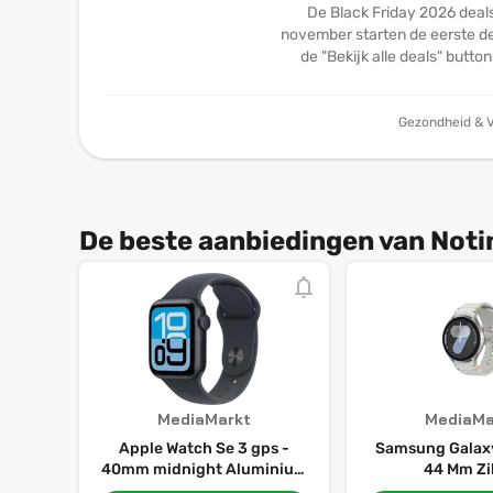
De Black Friday 2026 deals
november starten de eerste dea
de "Bekijk alle deals" butto
Gezondheid & V
De beste aanbiedingen van Noti
MediaMarkt
MediaMa
Apple Watch Se 3 gps -
Samsung Galaxy
40mm midnight Aluminium
44 Mm Zi
Case Midnight Sport Band