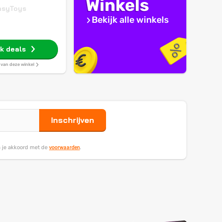
Winkels
asyToys
Bekijk alle winkels
jk deals
s van deze winkel
Inschrijven
voorwaarden
ga je akkoord met de
.