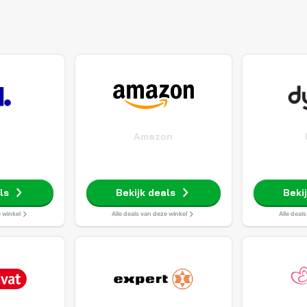
Amazon
ls
Bekijk deals
Beki
e winkel
Alle deals van deze winkel
Alle deal