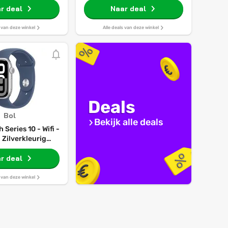
r deal
Green Alpine Loop - Medium
Naar deal
s van deze winkel
Alle deals van deze winkel
Deals
Bol
Bekijk alle deals
Series 10 - Wifi -
Zilverkleurig
 Case met Denim
bandje - M/L
r deal
s van deze winkel