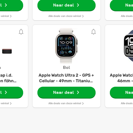
l
Naar deal
Naa
e winkel
Alle deals van deze winkel
Alle deal
n
Bol
ap i.d.
Apple Watch Ultra 2 - GPS +
Apple Watch 
en föhn
Cellular - 49mm - Titanium
46mm - 
(Ceramic
Case with Wit Ocean Band
Aluminium
Gold)
l
Naar deal
Sport
Naa
e winkel
Alle deals van deze winkel
Alle deal