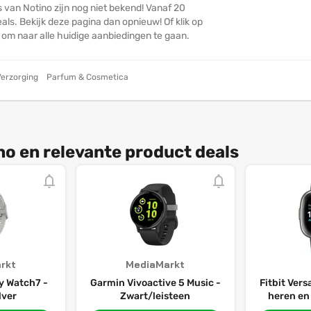
 van Notino zijn nog niet bekend! Vanaf 20
ls. Bekijk deze pagina dan opnieuw! Of klik op
n om naar alle huidige aanbiedingen te gaan.
erzorging
Parfum & Cosmetica
no en relevante product deals
rkt
MediaMarkt
 Watch7 -
Garmin Vivoactive 5 Music -
Fitbit Ver
lver
Zwart/leisteen
heren en