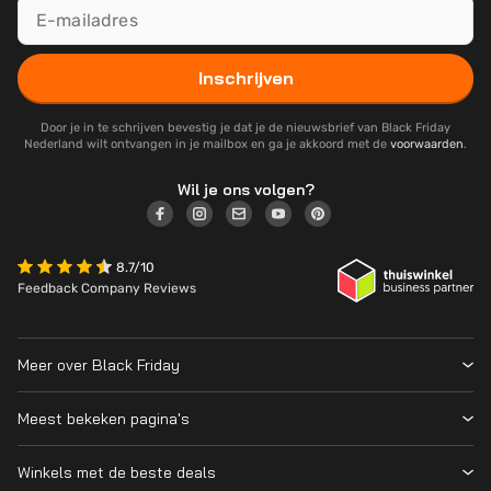
Inschrijven
Door je in te schrijven bevestig je dat je de nieuwsbrief van Black Friday
Nederland wilt ontvangen in je mailbox en ga je akkoord met de
voorwaarden
.
Wil je ons volgen?
8.7/10
Feedback Company Reviews
Meer over Black Friday
Black Friday 2026
Meest bekeken pagina's
Wanneer is Black Friday?
Winkeloverzicht
Cyber Monday 2026
Winkels met de beste deals
Black Friday Deals