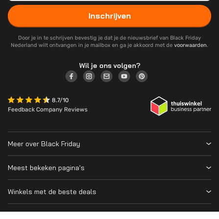
Inschrijven
Door je in te schrijven bevestig je dat je de nieuwsbrief van Black Friday
Nederland wilt ontvangen in je mailbox en ga je akkoord met de
voorwaarden
.
Wil je ons volgen?
8.7/10
Feedback Company Reviews
Meer over Black Friday
Black Friday 2026
Meest bekeken pagina's
Wanneer is Black Friday?
Winkeloverzicht
Cyber Monday 2026
Winkels met de beste deals
Black Friday Deals
Over ons
MediaMarkt
Prijsvergelijker
Adverteren