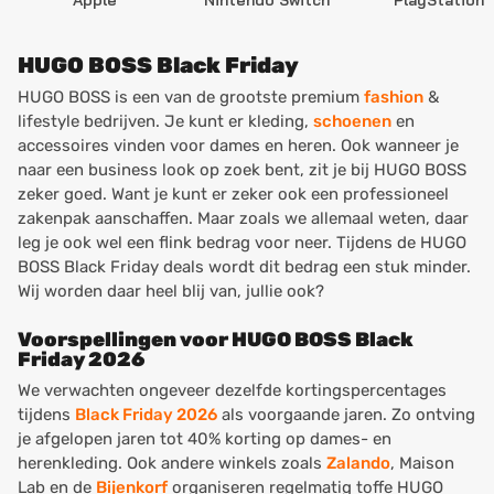
Apple
Nintendo Switch
PlayStation
HUGO BOSS Black Friday
HUGO BOSS is een van de grootste premium
fashion
&
lifestyle bedrijven. Je kunt er kleding,
schoenen
en
accessoires vinden voor dames en heren. Ook wanneer je
naar een business look op zoek bent, zit je bij HUGO BOSS
zeker goed. Want je kunt er zeker ook een professioneel
zakenpak aanschaffen. Maar zoals we allemaal weten, daar
leg je ook wel een flink bedrag voor neer. Tijdens de HUGO
BOSS Black Friday deals wordt dit bedrag een stuk minder.
Wij worden daar heel blij van, jullie ook?
Voorspellingen voor HUGO BOSS Black
Friday 2026
We verwachten ongeveer dezelfde kortingspercentages
tijdens
Black Friday 2026
als voorgaande jaren. Zo ontving
je afgelopen jaren tot 40% korting op dames- en
herenkleding. Ook andere winkels zoals
Zalando
, Maison
Lab en de
Bijenkorf
organiseren regelmatig toffe HUGO