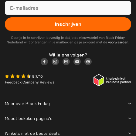
Inschrijven
Door je in te schrijven bevestig je dat je de nieuwsbrief van Black Friday
Nederland wilt ontvangen in je mailbox en ga je akkoord met de
voorwaarden
.
Wil je ons volgen?
8.7/10
Feedback Company Reviews
Meer over Black Friday
Black Friday 2026
Meest bekeken pagina's
Wanneer is Black Friday?
Winkeloverzicht
Cyber Monday 2026
Winkels met de beste deals