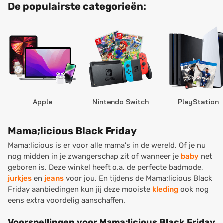
De populairste categorieën:
Apple
Nintendo Switch
PlayStation
Mama;licious Black Friday
Mama;licious is er voor alle mama's in de wereld. Of je nu
nog midden in je zwangerschap zit of wanneer je
baby
net
geboren is. Deze winkel heeft o.a. de perfecte badmode,
jurkjes
en
jeans
voor jou. En tijdens de Mama;licious Black
Friday aanbiedingen kun jij deze mooiste
kleding
ook nog
eens extra voordelig aanschaffen.
Voorspellingen voor Mama;licious Black Friday