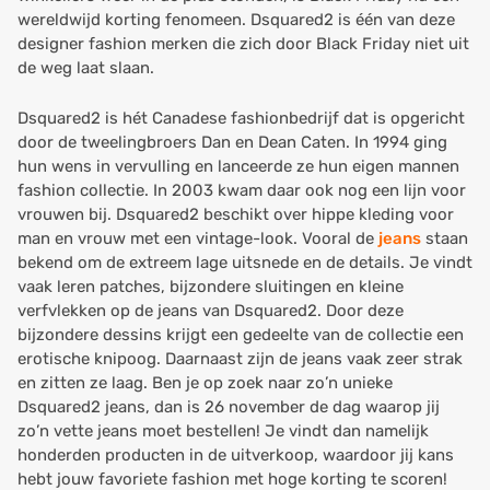
wereldwijd korting fenomeen. Dsquared2 is één van deze
designer fashion merken die zich door Black Friday niet uit
de weg laat slaan.
Dsquared2 is hét Canadese fashionbedrijf dat is opgericht
door de tweelingbroers Dan en Dean Caten. In 1994 ging
hun wens in vervulling en lanceerde ze hun eigen mannen
fashion collectie. In 2003 kwam daar ook nog een lijn voor
vrouwen bij. Dsquared2 beschikt over hippe kleding voor
man en vrouw met een vintage-look. Vooral de
jeans
staan
bekend om de extreem lage uitsnede en de details. Je vindt
vaak leren patches, bijzondere sluitingen en kleine
verfvlekken op de jeans van Dsquared2. Door deze
bijzondere dessins krijgt een gedeelte van de collectie een
erotische knipoog. Daarnaast zijn de jeans vaak zeer strak
en zitten ze laag. Ben je op zoek naar zo’n unieke
Dsquared2 jeans, dan is 26 november de dag waarop jij
zo’n vette jeans moet bestellen! Je vindt dan namelijk
honderden producten in de uitverkoop, waardoor jij kans
hebt jouw favoriete fashion met hoge korting te scoren!