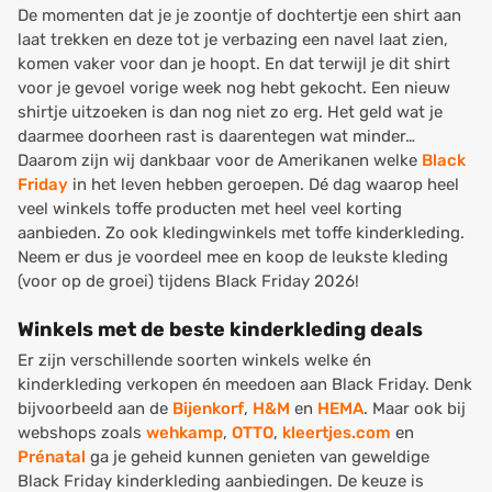
De momenten dat je je zoontje of dochtertje een shirt aan
laat trekken en deze tot je verbazing een navel laat zien,
komen vaker voor dan je hoopt. En dat terwijl je dit shirt
voor je gevoel vorige week nog hebt gekocht. Een nieuw
shirtje uitzoeken is dan nog niet zo erg. Het geld wat je
daarmee doorheen rast is daarentegen wat minder…
Daarom zijn wij dankbaar voor de Amerikanen welke
Black
Friday
in het leven hebben geroepen. Dé dag waarop heel
veel winkels toffe producten met heel veel korting
aanbieden. Zo ook kledingwinkels met toffe kinderkleding.
Neem er dus je voordeel mee en koop de leukste kleding
(voor op de groei) tijdens Black Friday 2026!
Winkels met de beste kinderkleding deals
Er zijn verschillende soorten winkels welke én
kinderkleding verkopen én meedoen aan Black Friday. Denk
bijvoorbeeld aan de
Bijenkorf
,
H&M
en
HEMA
. Maar ook bij
webshops zoals
wehkamp
,
OTTO
,
kleertjes.com
en
Prénatal
ga je geheid kunnen genieten van geweldige
Black Friday kinderkleding aanbiedingen. De keuze is