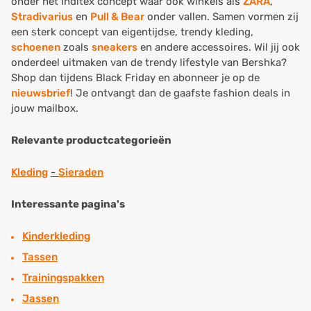
onder het Inditex concept waar ook winkels als
ZARA
,
Stradivarius
en
Pull & Bear
onder vallen. Samen vormen zij
een sterk concept van eigentijdse, trendy kleding,
schoenen
zoals
sneakers
en andere accessoires. Wil jij ook
onderdeel uitmaken van de trendy lifestyle van Bershka?
Shop dan tijdens Black Friday en abonneer je op de
nieuwsbrief
! Je ontvangt dan de gaafste fashion deals in
jouw mailbox.
Relevante productcategorieën
Kleding
-
Sieraden
Interessante pagina's
Kinderkleding
Tassen
Trainingspakken
Jassen