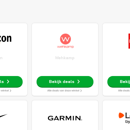
n
Wehkamp
ls
Bekijk deals
Beki
e winkel
Alle deals van deze winkel
Alle deal