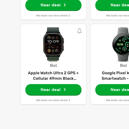
S/m Smartwatch
Naar deal
Naar dea
Alle deals van deze winkel
Alle deals van dez
Bol
Bol
Apple Watch Ultra 2 GPS +
Google Pixel 
Cellular 49mm Black
Smartwatch 
Titanium Case with Dark
Grijsgroen/Gr
Green Alpine Loop - Medium
Naar deal
Naar dea
Alle deals van deze winkel
Alle deals van dez