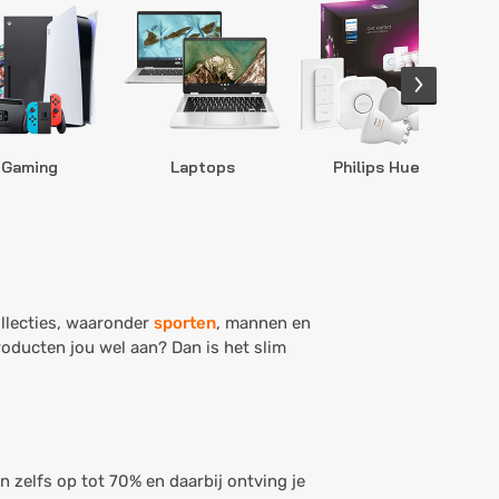
Gaming
Laptops
Philips Hue
S
ollecties, waaronder
sporten
, mannen en
roducten jou wel aan? Dan is het slim
!
n zelfs op tot 70% en daarbij ontving je