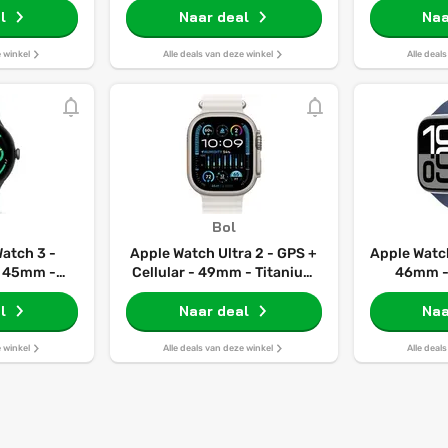
l
Naar deal
Naa
e winkel
Alle deals van deze winkel
Alle deal
Bol
Watch 3 -
Apple Watch Ultra 2 - GPS +
Apple Watch 
- 45mm -
Cellular - 49mm - Titanium
46mm - 
ijsgroen
Case with Wit Ocean Band
Aluminium
l
Naar deal
Sport
Naa
e winkel
Alle deals van deze winkel
Alle deal