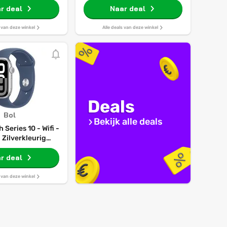
r deal
Naar deal
s van deze winkel
Alle deals van deze winkel
Deals
Bol
Bekijk alle deals
Series 10 - Wifi -
Zilverkleurig
 Case met Denim
bandje - M/L
r deal
s van deze winkel