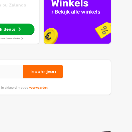
Winkels
 by Zalando
Bekijk alle winkels
jk deals
s van deze winkel
Inschrijven
voorwaarden
ga je akkoord met de
.