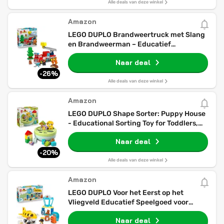
Alle deals van deze winkel
Amazon
LEGO DUPLO Brandweertruck met Slang
en Brandweerman – Educatief
Speelgoed voor Peuters – Rode
Naar deal
Brandweerwagen met Ladder, Figuur en
Eekhoorn – Cadeau voor Jongens en
-26%
Meisjes vanaf 2 Jaar – 10473
Alle deals van deze winkel
Amazon
LEGO DUPLO Shape Sorter: Puppy House
- Educational Sorting Toy for Toddlers,
with Colourful Bricks in Various Shapes -
Naar deal
Fine Motor Skill Development Set for 18
Month Old Girls & Boys - 10441
-20%
Alle deals van deze winkel
Amazon
LEGO DUPLO Voor het Eerst op het
Vliegveld Educatief Speelgoed voor
Peuters voor Fijne Motoriek met
Naar deal
Vliegtuig, 2 Figuren en Teddybeer -