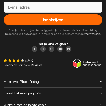
Inschrijven
Door je in te schrijven bevestig je dat je de nieuwsbrief van Black Friday
Nederland wilt ontvangen in je mailbox en ga je akkoord met de
voorwaarden
.
Wil je ons volgen?
8.7/10
Feedback Company Reviews
Meer over Black Friday
Black Friday 2026
Meest bekeken pagina's
Wanneer is Black Friday?
Winkeloverzicht
Cyber Monday 2026
Winkels met de beste deals