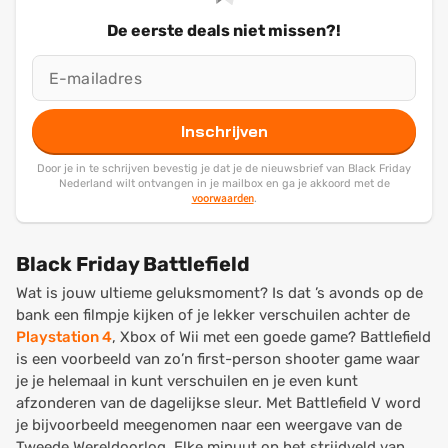
De eerste deals niet missen?!
Inschrijven
Door je in te schrijven bevestig je dat je de nieuwsbrief van Black Friday
Nederland wilt ontvangen in je mailbox en ga je akkoord met de
voorwaarden
.
Black Friday Battlefield
Wat is jouw ultieme geluksmoment? Is dat ’s avonds op de
bank een filmpje kijken of je lekker verschuilen achter de
Playstation 4
, Xbox of Wii met een goede game? Battlefield
is een voorbeeld van zo’n first-person shooter game waar
je je helemaal in kunt verschuilen en je even kunt
afzonderen van de dagelijkse sleur. Met Battlefield V word
je bijvoorbeeld meegenomen naar een weergave van de
Tweede Wereldoorlog. Elke minuut op het strijdveld van