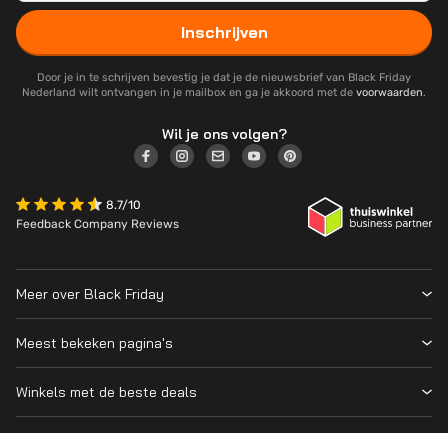
Inschrijven
Door je in te schrijven bevestig je dat je de nieuwsbrief van Black Friday
Nederland wilt ontvangen in je mailbox en ga je akkoord met de
voorwaarden
.
Wil je ons volgen?
8.7/10
Feedback Company Reviews
Meer over Black Friday
Black Friday 2026
Meest bekeken pagina's
Wanneer is Black Friday?
Winkeloverzicht
Cyber Monday 2026
Winkels met de beste deals
Black Friday Deals
Over ons
MediaMarkt
Prijsvergelijker
Adverteren