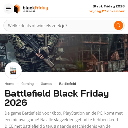
Black Friday 2026
vrijdag 27 november
Home
Gaming
Games
Battlefield
Battlefield Black Friday
2026
De game Battlefield voor Xbox, PlayStation en de PC, komt met
een nieuwe game! Na alle slagvelden gehad te hebben keert
DICE met Battlefield 5 terug naar de geschiedenis van de