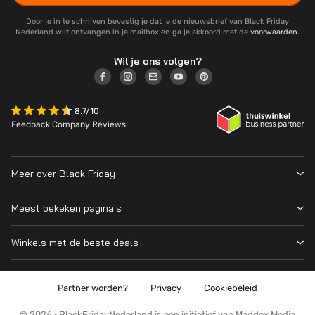
Door je in te schrijven bevestig je dat je de nieuwsbrief van Black Friday
Nederland wilt ontvangen in je mailbox en ga je akkoord met de
voorwaarden
.
Wil je ons volgen?
8.7/10
Feedback Company Reviews
Meer over Black Friday
Black Friday 2026
Meest bekeken pagina's
Wanneer is Black Friday?
Winkeloverzicht
Cyber Monday 2026
Winkels met de beste deals
Black Friday Deals
Over ons
MediaMarkt
Prijsvergelijker
Adverteren
Coolblue
Partner worden?
Privacy
Cookiebeleid
Apple
Contact
Bol
PS5
© 2026 · BlackFridayNederland is een initiatief van Maddox Media