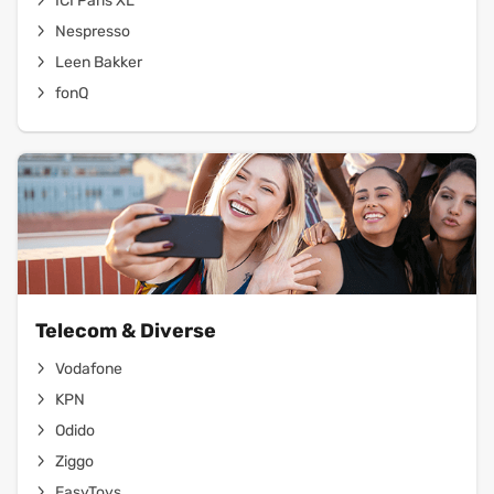
ICI Paris XL
Nespresso
Leen Bakker
fonQ
Telecom & Diverse
Vodafone
KPN
Odido
Ziggo
EasyToys