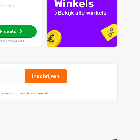
Winkels
Garmin
Bekijk alle winkels
jk deals
s van deze winkel
Inschrijven
voorwaarden
ga je akkoord met de
.