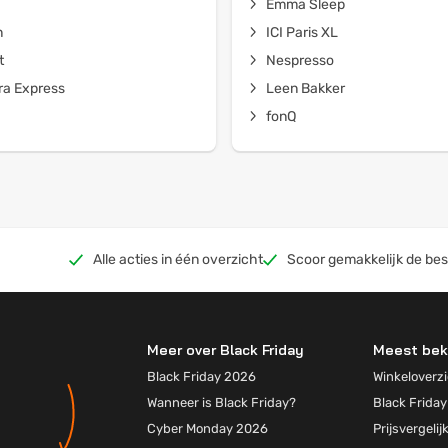
Emma Sleep
n
ICI Paris XL
t
Nespresso
a Express
Leen Bakker
fonQ
Alle acties in één overzicht
Scoor gemakkelijk de bes
Meer over Black Friday
Meest bek
Black Friday 2026
Winkeloverzi
Wanneer is Black Friday?
Black Friday
Cyber Monday 2026
Prijsvergelij