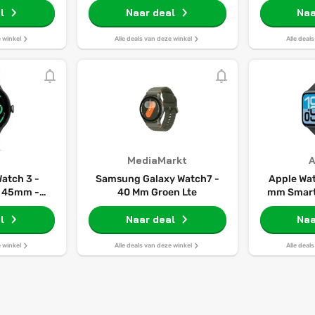
l
Naar deal
Naa
e winkel
Alle deals van deze winkel
Alle deal
MediaMarkt
Watch 3 -
Samsung Galaxy Watch7 -
Apple Wa
- 45mm -
40 Mm Groen Lte
mm Smart
ijsgroen
van m
l
Naar deal
aluminiu
Naa
sportbandj
en sla
e winkel
Alle deals van deze winkel
Alle deal
hartslagmo
display,