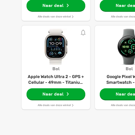
S/m Smartwatch
Naar deal
Naar dea
Alle deals van deze winkel
Alle deals van dez
Bol
Bol
Apple Watch Ultra 2 - GPS +
Google Pixel 
Cellular - 49mm - Titanium
Smartwatch 
Case with Wit Ocean Band
Grijsgroen/Gr
Naar deal
Naar dea
Alle deals van deze winkel
Alle deals van dez