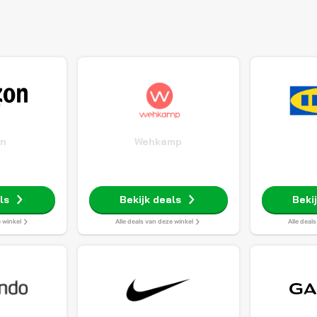
n
Wehkamp
ls
Bekijk deals
Beki
e winkel
Alle deals van deze winkel
Alle deal