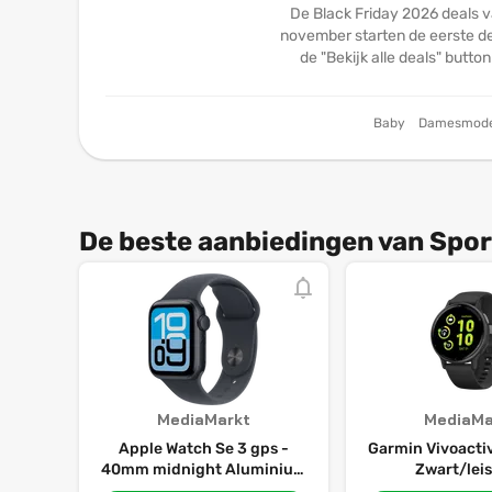
De Black Friday 2026 deals v
november starten de eerste dea
de "Bekijk alle deals" butto
Baby
Damesmod
De beste aanbiedingen van Spor
MediaMarkt
MediaMa
Apple Watch Se 3 gps -
Garmin Vivoactiv
40mm midnight Aluminium
Zwart/lei
Case Midnight Sport Band