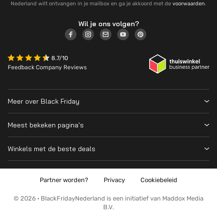
Nederland wilt ontvangen in je mailbox en ga je akkoord met de
voorwaarden
.
Wil je ons volgen?
8.7/10
Feedback Company Reviews
Meer over Black Friday
Black Friday 2026
Meest bekeken pagina's
Wanneer is Black Friday?
Winkeloverzicht
Cyber Monday 2026
Winkels met de beste deals
Black Friday Deals
Over ons
MediaMarkt
Prijsvergelijker
Adverteren
Coolblue
Partner worden?
Privacy
Cookiebeleid
Apple
Contact
Bol
PS5
Kennis en advies
© 2026 · BlackFridayNederland is een initiatief van Maddox Media
Amazon
B.V.
PlayStation
Wat is Black Friday?