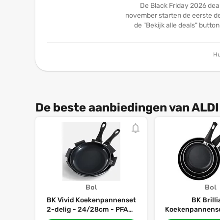
De Black Friday 2026 deal
november starten de eerste dea
de "Bekijk alle deals" butto
Hu
De beste aanbiedingen van ALDI
Bol
Bol
BK Vivid Koekenpannenset
BK Brill
2-delig - 24/28cm - PFAS-
Koekenpannenset
vrije antikleeflaag –
20/24/28cm - P