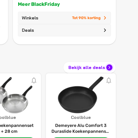
Meer BlackFriday
Winkels
Tot 90% korting
Deals
Bekijk alle deals
oolblue
Coolblue
oekenpannenset
Demeyere Alu Comfort 3
 + 28 cm
Duraslide Koekenpannenset
24 + 28 cm