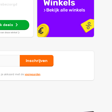
Winkels
isbezorgd
Bekijk alle winkels
jk deals
s van deze winkel
Inschrijven
voorwaarden
ga je akkoord met de
.