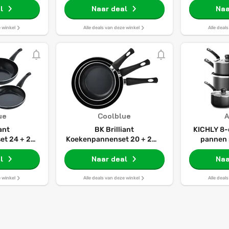
 Pannenset
l
Naar deal
Naa
ische pan -
ot 160°C -
e winkel
Alle deals van deze winkel
Alle deal
nder deksel
t
ue
Coolblue
iant
BK Brilliant
KICHLY 8-
et 24 + 28
Koekenpannenset 20 + 24 +
pannen s
espan
28 cm
keuken ko
l
Naar deal
20c
Naa
koekenpa
18cm, 20
e winkel
Alle deals van deze winkel
Alle deal
met dek
compati
pannen 