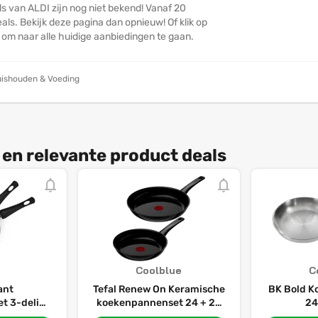
s van ALDI zijn nog niet bekend! Vanaf 20
ls. Bekijk deze pagina dan opnieuw! Of klik op
n om naar alle huidige aanbiedingen te gaan.
ishouden & Voeding
 en relevante product deals
Coolblue
C
iant
Tefal Renew On Keramische
BK Bold K
 3-delig -
koekenpannenset 24 + 28
24
FAS-vrije
cm Zwart