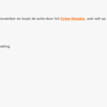
 november en loopt de actie door tot
Cyber Monday
, wat valt o
ieding: