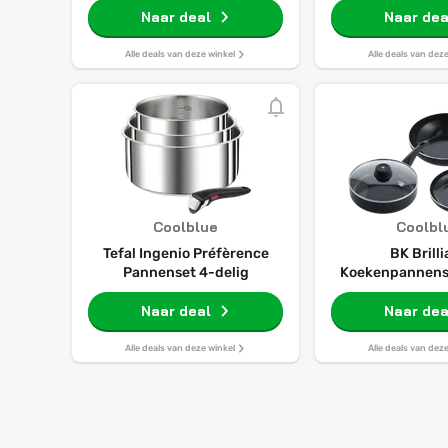
Koekenpan inductie –
Naar deal
antikleeflaag -
Naar dea
Keramische koekenpan -
inductie - Keram
Ovenbestendig tot 160°C –
Ovenbestendig t
Alle deals van deze winkel
Alle deals van dez
Koudgrepen - Zwart
Koudgrepen - Zo
- Zwar
Coolblue
Coolbl
Tefal Ingenio Préfèrence
BK Brill
Pannenset 4-delig
Koekenpannens
cm + Hapj
Naar deal
Naar dea
Alle deals van deze winkel
Alle deals van dez