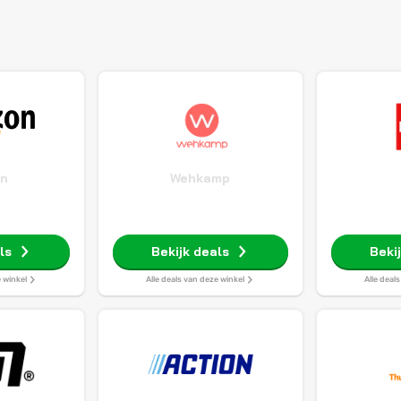
n
Wehkamp
ls
Bekijk deals
Beki
e winkel
Alle deals van deze winkel
Alle deal