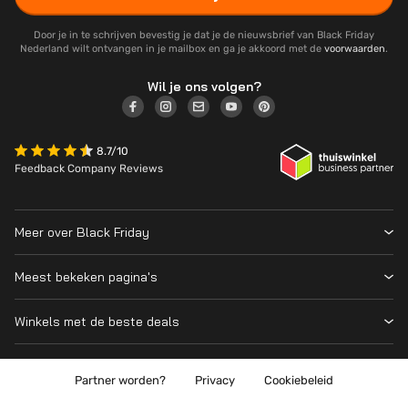
Door je in te schrijven bevestig je dat je de nieuwsbrief van Black Friday
Nederland wilt ontvangen in je mailbox en ga je akkoord met de
voorwaarden
.
Wil je ons volgen?
8.7/10
Feedback Company Reviews
Meer over Black Friday
Black Friday 2026
Meest bekeken pagina's
Wanneer is Black Friday?
Winkeloverzicht
Cyber Monday 2026
Winkels met de beste deals
Black Friday Deals
Over ons
MediaMarkt
Prijsvergelijker
Adverteren
Coolblue
Partner worden?
Privacy
Cookiebeleid
Apple
Contact
Bol