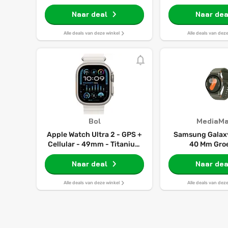
Case Midnight Sport Band
S/m Smartwatch
Naar deal
Naar dea
Alle deals van deze winkel
Alle deals van dez
Bol
MediaMa
Apple Watch Ultra 2 - GPS +
Samsung Galaxy
Cellular - 49mm - Titanium
40 Mm Groe
Case with Wit Ocean Band
Naar deal
Naar dea
Alle deals van deze winkel
Alle deals van dez