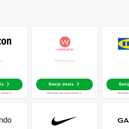
n
Wehkamp
ls
Bekijk deals
Beki
e winkel
Alle deals van deze winkel
Alle deal