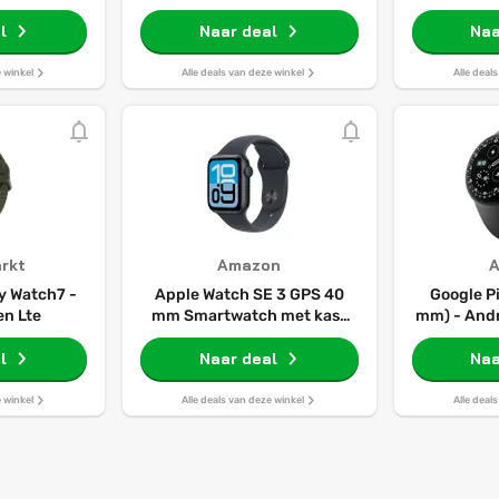
l
Naar deal
Naa
e winkel
Alle deals van deze winkel
Alle deal
rkt
Amazon
 Watch7 -
Apple Watch SE 3 GPS 40
Google Pi
n Lte
mm Smartwatch met kast
mm) - And
van middernacht
met koepe
l
aluminium, middernacht
Naar deal
uitgebrei
Naa
sportbandje (S/M). Conditie
en fitness
en slaap bijhouden,
van Gemi
e winkel
Alle deals van deze winkel
Alle deal
hartslagmonitor, Always‑On
alumini
display, waterbestendig
Obsidian A