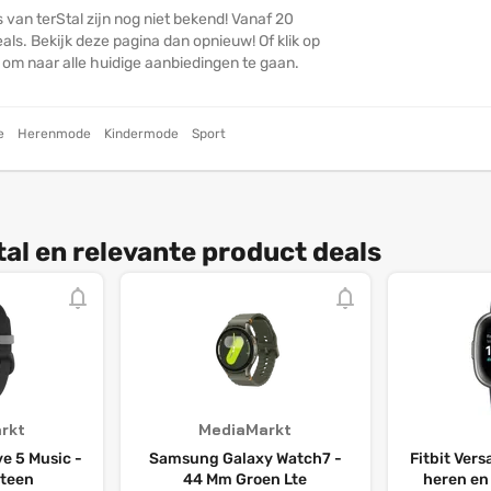
 van terStal zijn nog niet bekend! Vanaf 20
ls. Bekijk deze pagina dan opnieuw! Of klik op
n om naar alle huidige aanbiedingen te gaan.
e
Herenmode
Kindermode
Sport
al en relevante product deals
rkt
MediaMarkt
e 5 Music -
Samsung Galaxy Watch7 -
Fitbit Ver
steen
44 Mm Groen Lte
heren en