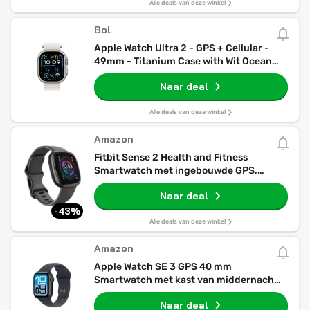
Alle deals van deze winkel
Bol
Apple Watch Ultra 2 - GPS + Cellular -
49mm - Titanium Case with Wit Ocean
Band
Naar deal
Alle deals van deze winkel
Amazon
Fitbit Sense 2 Health and Fitness
Smartwatch met ingebouwde GPS,
geavanceerde gezondheidsfuncties,
Naar deal
batterijduur tot 6 dagen - compatibel
met Android en iOS. Kleur Shadow
-43%
Grey/Grafiet Aluminium
Alle deals van deze winkel
Amazon
Apple Watch SE 3 GPS 40 mm
Smartwatch met kast van middernacht
aluminium, middernacht sportbandje
Naar deal
(S/M). Conditie en slaap bijhouden,