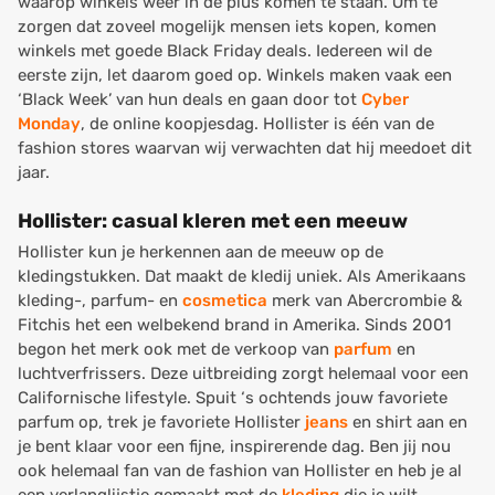
waarop winkels weer in de plus komen te staan. Om te
zorgen dat zoveel mogelijk mensen iets kopen, komen
winkels met goede Black Friday deals. Iedereen wil de
eerste zijn, let daarom goed op. Winkels maken vaak een
‘Black Week’ van hun deals en gaan door tot
Cyber
Monday
, de online koopjesdag. Hollister is één van de
fashion stores waarvan wij verwachten dat hij meedoet dit
jaar.
Hollister: casual kleren met een meeuw
Hollister kun je herkennen aan de meeuw op de
kledingstukken. Dat maakt de kledij uniek. Als Amerikaans
kleding-, parfum- en
cosmetica
merk van Abercrombie &
Fitchis het een welbekend brand in Amerika. Sinds 2001
begon het merk ook met de verkoop van
parfum
en
luchtverfrissers. Deze uitbreiding zorgt helemaal voor een
Californische lifestyle. Spuit ‘s ochtends jouw favoriete
parfum op, trek je favoriete Hollister
jeans
en shirt aan en
je bent klaar voor een fijne, inspirerende dag. Ben jij nou
ook helemaal fan van de fashion van Hollister en heb je al