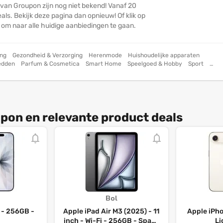
 van Groupon zijn nog niet bekend! Vanaf 20
ls. Bekijk deze pagina dan opnieuw! Of klik op
n om naar alle huidige aanbiedingen te gaan.
ng
Gezondheid & Verzorging
Herenmode
Huishoudelijke apparaten
edden
Parfum & Cosmetica
Smart Home
Speelgoed & Hobby
Sport
 Dagjes uit
Woondecoratie
Computers
Dier, Tuin & Klussen
pon en relevante product deals
Bol
 - 256GB -
Apple iPad Air M3 (2025) - 11
Apple iPho
inch - Wi-Fi - 256GB - Space
Li