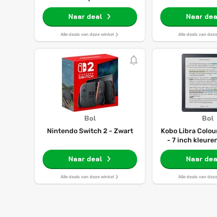
Naar deal
Naar dea
Alle deals van deze winkel
Alle deals van dez
Bol
Bol
Nintendo Switch 2 - Zwart
Kobo Libra Colou
- 7 inch kleur
32GB - Luiste
Naar deal
Naar dea
Zwar
Alle deals van deze winkel
Alle deals van dez