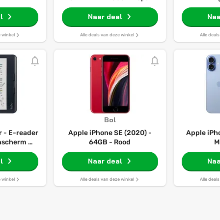
Grey - 7e generatie
l
Naar deal
Naa
e winkel
Alle deals van deze winkel
Alle deal
Bol
r - E-reader
Apple iPhone SE (2020) -
Apple iPh
enscherm -
64GB - Rood
M
rboeken -
l
t
Naar deal
Naa
e winkel
Alle deals van deze winkel
Alle deal