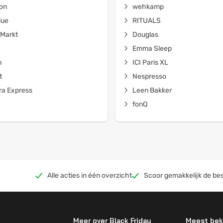
on
wehkamp
lue
RITUALS
Markt
Douglas
Emma Sleep
n
ICI Paris XL
t
Nespresso
a Express
Leen Bakker
fonQ
Alle acties in één overzicht
Scoor gemakkelijk de bes
Meer over Black Friday
Meest bek