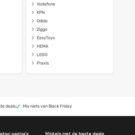
Vodafone
KPN
Odido
Ziggo
EasyToys
HEMA
LEGO
Praxis
te deals
Mis niets van Black Friday
eken pagina's
Winkels met de beste deals