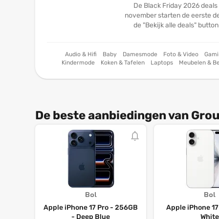
De Black Friday 2026 deals
november starten de eerste dea
de "Bekijk alle deals" butto
Audio & Hifi
Baby
Damesmode
Foto & Video
Gami
Kindermode
Koken & Tafelen
Laptops
Meubelen & B
Tablets & E-readers
Telefonie
Vakanties &
De beste aanbiedingen van Grou
Bol
Bol
Apple iPhone 17 Pro - 256GB
Apple iPhone 17
- Deep Blue
White