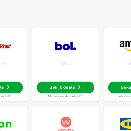
rkt
Bol
ls
Bekijk deals
Beki
e winkel
Alle deals van deze winkel
Alle deal