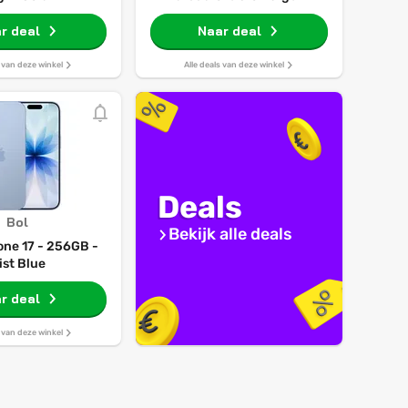
r deal
Naar deal
s van deze winkel
Alle deals van deze winkel
Deals
Bol
Bekijk alle deals
one 17 - 256GB -
ist Blue
r deal
s van deze winkel