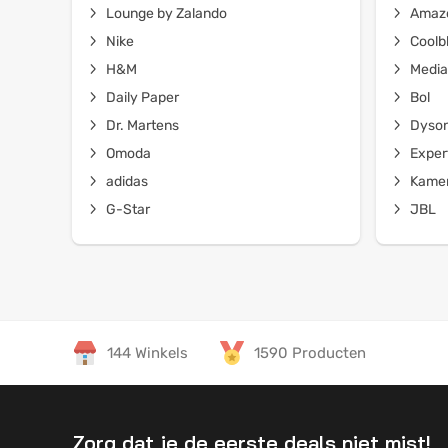
Lounge by Zalando
Amaz
Nike
Coolb
H&M
Media
Daily Paper
Bol
Dr. Martens
Dyso
Omoda
Exper
adidas
Kamer
G-Star
JBL
144 Winkels
1590 Producten
Zorg dat je de eerste deals niet mist!