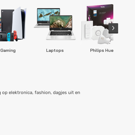
Gaming
Laptops
Philips Hue
S
 op elektronica, fashion, dagjes uit en