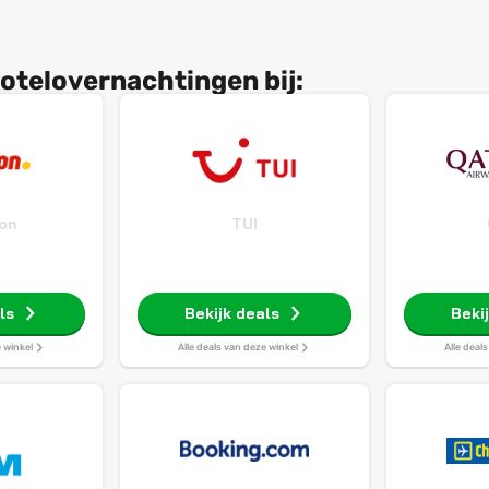
otelovernachtingen bij:
on
TUI
ls
Bekijk deals
Beki
e winkel
Alle deals van deze winkel
Alle deal