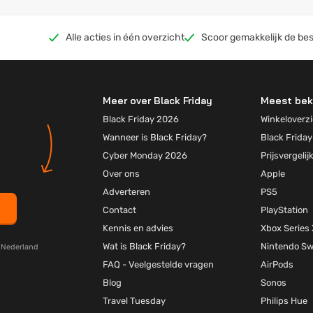
Alle acties in één overzicht
Scoor gemakkelijk de bes
Meer over Black Friday
Meest bek
Black Friday 2026
Winkeloverzi
Wanneer is Black Friday?
Black Friday
Cyber Monday 2026
Prijsvergelij
Over ons
Apple
Adverteren
PS5
Contact
PlayStation
Kennis en advies
Xbox Series 
Wat is Black Friday?
Nintendo Sw
y Nederland
FAQ - Veelgestelde vragen
AirPods
Blog
Sonos
Travel Tuesday
Philips Hue