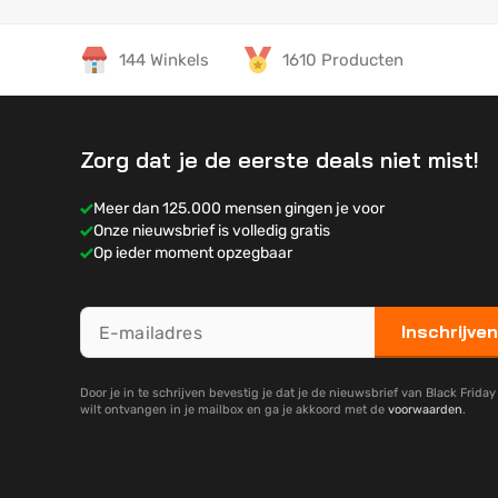
144 Winkels
1610 Producten
Zorg dat je de eerste deals niet mist!
Meer dan 125.000 mensen gingen je voor
Onze nieuwsbrief is volledig gratis
Op ieder moment opzegbaar
Inschrijven
Door je in te schrijven bevestig je dat je de nieuwsbrief van Black Frida
wilt ontvangen in je mailbox en ga je akkoord met de
voorwaarden
.