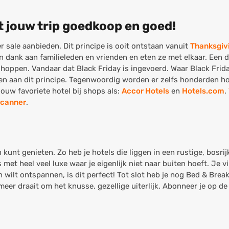
t jouw trip goedkoop en goed!
 sale aanbieden. Dit principe is ooit ontstaan vanuit
Thanksgiv
 dank aan familieleden en vrienden en eten ze met elkaar. Een 
n shoppen. Vandaar dat Black Friday is ingevoerd. Waar Black Fri
n aan dit principe. Tegenwoordig worden er zelfs honderden h
ouw favoriete hotel bij shops als:
Accor Hotels
en
Hotels.com
.
canner
.
n kunt genieten. Zo heb je hotels die liggen in een rustige, bosr
et heel veel luxe waar je eigenlijk niet naar buiten hoeft. Je v
 wilt ontspannen, is dit perfect! Tot slot heb je nog Bed & Break
meer draait om het knusse, gezellige uiterlijk. Abonneer je op d