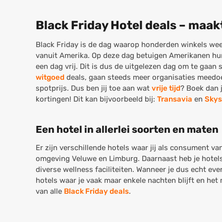
Black Friday Hotel deals – maak
Black Friday is de dag waarop honderden winkels weer
vanuit Amerika. Op deze dag betuigen Amerikanen hun
een dag vrij. Dit is dus de uitgelezen dag om te gaa
witgoed
deals, gaan steeds meer organisaties meedoe
spotprijs. Dus ben jij toe aan wat
vrije tijd
? Boek dan j
kortingen! Dit kan bijvoorbeeld bij:
Transavia
en
Skys
Een hotel in allerlei soorten en maten
Er zijn verschillende hotels waar jij als consument va
omgeving Veluwe en Limburg. Daarnaast heb je hotels m
diverse wellness faciliteiten. Wanneer je dus echt even
hotels waar je vaak maar enkele nachten blijft en het 
van alle
Black Friday deals
.