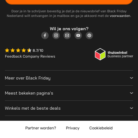
Door je in te schrijven bevestig je dat je de nieuwsbrief van Black Friday
Nederland wilt ontvangen in je mailbox en ga je akkoord met de
voorwaarden
.
Wil je ons volgen?
8.7/10
Feedback Company Reviews
Meer over Black Friday
Black Friday 2026
Meest bekeken pagina's
Wanneer is Black Friday?
Winkeloverzicht
Cyber Monday 2026
Winkels met de beste deals
Black Friday Deals
Over ons
MediaMarkt
Prijsvergelijker
Adverteren
Coolblue
Partner worden?
Privacy
Cookiebeleid
Apple
Contact
Bol