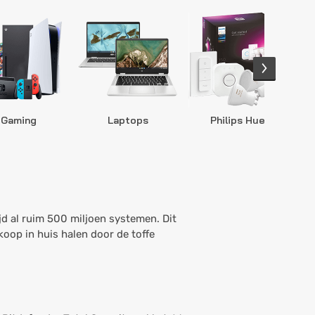
Gaming
Laptops
Philips Hue
S
jd al ruim 500 miljoen systemen. Dit
oop in huis halen door de toffe