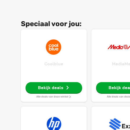
Speciaal voor jou:
Coolblue
MediaMa
Bekijk deals
Bekijk dea
Alle deals van deze winkel
Alle deals van dez