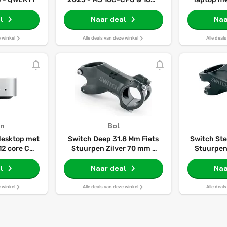
GPU - 16 GB - 1TB - Zilver
Gemaakt v
l
Naar deal
Intelligenc
Naa
display,
geheugen
e winkel
Alle deals van deze winkel
Alle deal
opslag, 10
came
n
Bol
desktop met
Switch Deep 31.8 Mm Fiets
Switch Ste
12 core CPU
Stuurpen Zilver 70 mm /
Stuurpen
U: 24 GB
±30º
en, 512 GB
l
Naar deal
Naa
Gigabit
rkt met
e winkel
Alle deals van deze winkel
Alle deal
Pad