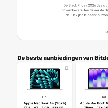
De Black Friday 2026 deals v
november starten de eerste dea
de "Bekijk alle deals" butto
L
De beste aanbiedingen van Bitd
Bol
Bol
Apple MacBook Air (2024)
Apple MacBook Ne
13.6 - M3 - 8 GB - 512 GB -
- Zilver - 256 