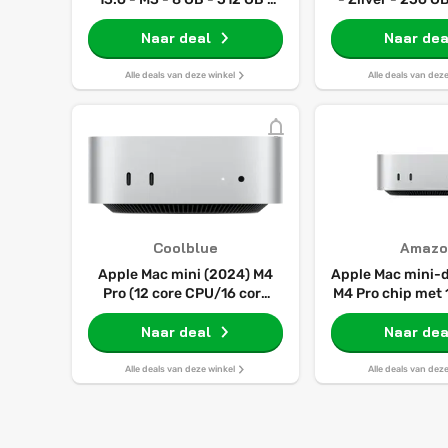
Zilver
Naar deal
Naar dea
Alle deals van deze winkel
Alle deals van dez
Coolblue
Amazo
Apple Mac mini (2024) M4
Apple Mac mini-
Pro (12 core CPU/16 core
M4 Pro chip met 
GPU) 24GB/512GB
en 16 core GP
Naar deal
centraal geheug
Naar dea
SSD-opslag, 
Ethernet. We
Alle deals van deze winkel
Alle deals van dez
iPhone/i