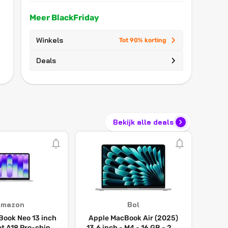
Meer BlackFriday
Winkels
Tot 90% korting
Deals
Bekijk alle deals
Amazon
Bol
Book Neo 13 inch
Apple MacBook Air (2025)
t A18 Pro-chip:
13.6 inch - M4 - 16 GB - 256