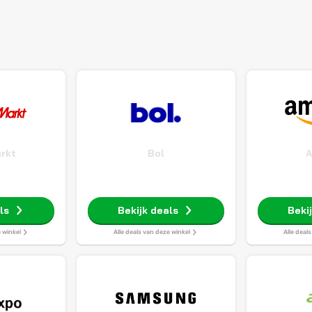
rkt
Bol
ls
Bekijk deals
Beki
e winkel
Alle deals van deze winkel
Alle deal