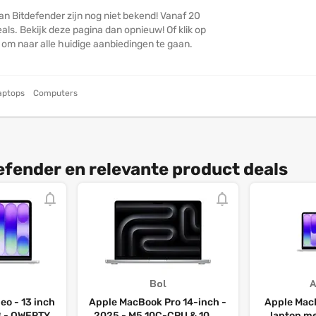
an Bitdefender zijn nog niet bekend! Vanaf 20
ls. Bekijk deze pagina dan opnieuw! Of klik op
n om naar alle huidige aanbiedingen te gaan.
aptops
Computers
efender en relevante product deals
Bol
o - 13 inch
Apple MacBook Pro 14-inch -
Apple Mac
GB - QWERTY
2025 - M5 10C-CPU & 10C-
laptop me