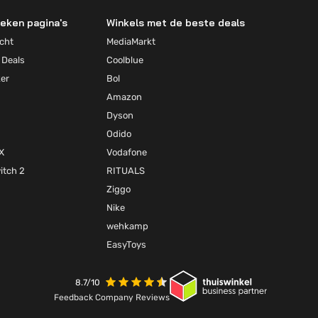
eken pagina's
Winkels met de beste deals
cht
MediaMarkt
 Deals
Coolblue
ker
Bol
Amazon
Dyson
Odido
X
Vodafone
itch 2
RITUALS
Ziggo
Nike
wehkamp
EasyToys
8.7/10
Feedback Company Reviews