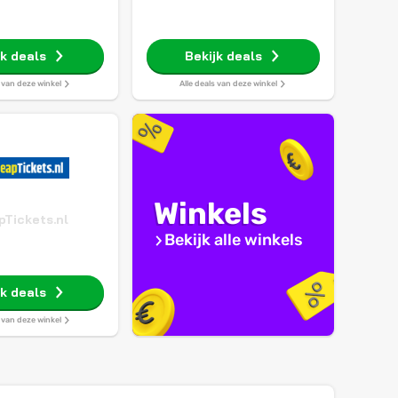
jk deals
Bekijk deals
s van deze winkel
Alle deals van deze winkel
Winkels
Tickets.nl
Bekijk alle winkels
jk deals
s van deze winkel