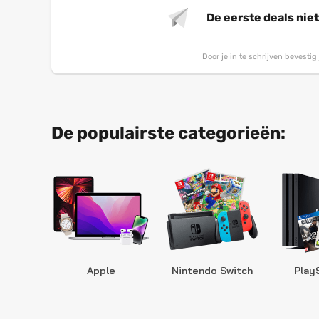
De eerste deals nie
Door je in te schrijven bevesti
De populairste categorieën:
Apple
Nintendo Switch
Play