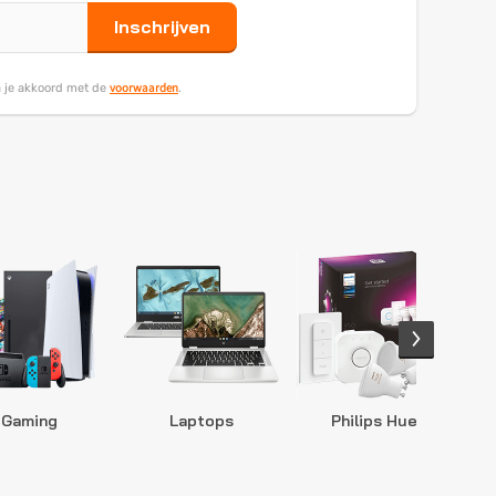
Inschrijven
voorwaarden
ga je akkoord met de
.
Gaming
Laptops
Philips Hue
S