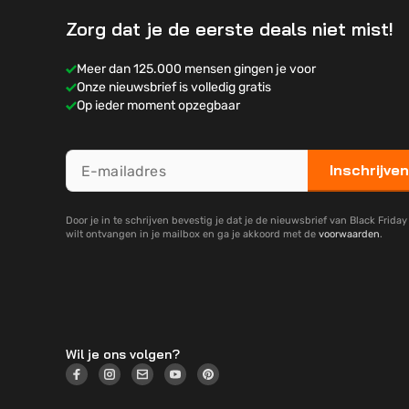
Zorg dat je de eerste deals niet mist!
Meer dan 125.000 mensen gingen je voor
Onze nieuwsbrief is volledig gratis
Op ieder moment opzegbaar
Inschrijven
Door je in te schrijven bevestig je dat je de nieuwsbrief van Black Frida
wilt ontvangen in je mailbox en ga je akkoord met de
voorwaarden
.
Wil je ons volgen?