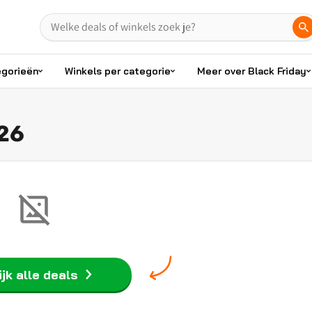
egorieën
Winkels per categorie
Meer over Black Friday
026
jk alle deals