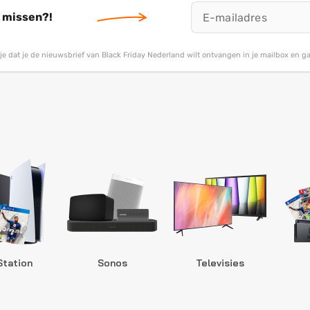
t missen?!
g je dat je de nieuwsbrief van Black Friday Nederland wilt ontvangen in je mailbox en 
Station
Sonos
Televisies