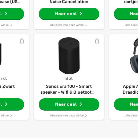
dcase (USB-
Noise Cancellation
oortje
koptele
l
Naar deal
ruison
Naa
adapt
transp
e winkel
Alle deals van deze winkel
Alle deal
persoonli
audio, US
draadloos 
rkt
Bol
2 Zwart
Sonos Era 100 - Smart
Apple 
speaker - Wifi & Bluetooth -
Draadl
Spraakbediening - Stereo
Koptelefoo
l
geluid - Zwart
Naar deal
Naa
e winkel
Alle deals van deze winkel
Alle deal