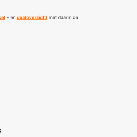
kel
– en
dealoverzicht
met daarin de
s