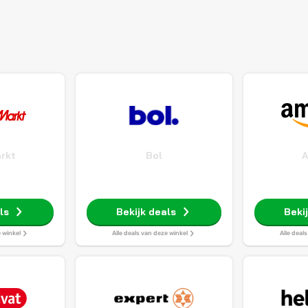
rkt
Bol
ls
Bekijk deals
Beki
e winkel
Alle deals van deze winkel
Alle deal