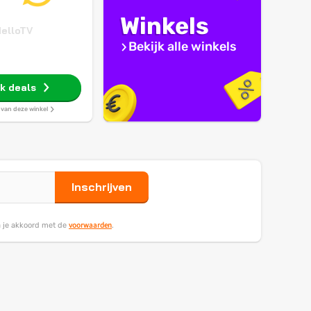
Winkels
elloTV
Bekijk alle winkels
jk deals
s van deze winkel
Inschrijven
voorwaarden
ga je akkoord met de
.