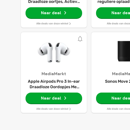
Draadloze oortjes, Actieve
reguliere oplaa
Ruisonderdrukking,
C)
Hartslagmeting,
Naar deal
Naar dea
Gehoorapparaat-feature,
Bluetooth-koptelefoon,
Alle deals van deze winkel
Alle deals van dez
Ruimtelijke Audio, hifi-
geluid, opladen met USB‑C
MediaMarkt
MediaMa
Apple Airpods Pro 3 In-ear
Sonos Move 
Draadloze Oordopjes Met
Noise-cancelling Wit
Naar deal
Naar dea
Alle deals van deze winkel
Alle deals van dez