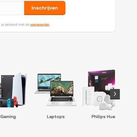
Inschrijven
voorwaarden
ga je akkoord met de
.
Gaming
Laptops
Philips Hue
S