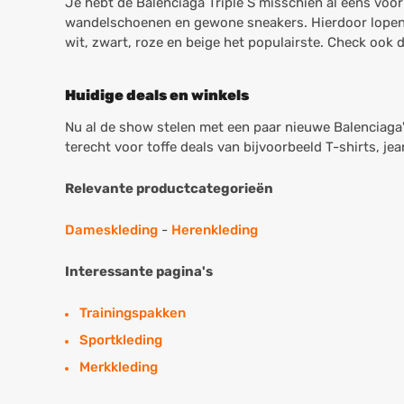
Je hebt de Balenciaga Triple S misschien al eens voor
wandelschoenen en gewone sneakers. Hierdoor lopen de
wit, zwart, roze en beige het populairste. Check ook
Huidige deals en winkels
Nu al de show stelen met een paar nieuwe Balenciaga
terecht voor toffe deals van bijvoorbeeld T-shirts, je
Relevante productcategorieën
Dameskleding
-
Herenkleding
Interessante pagina's
Trainingspakken
Sportkleding
Merkkleding