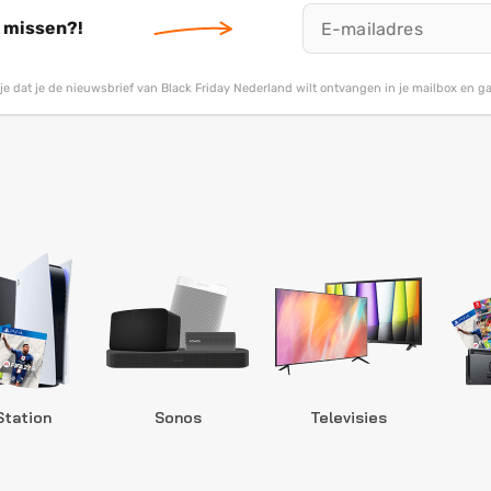
t missen?!
g je dat je de nieuwsbrief van Black Friday Nederland wilt ontvangen in je mailbox en 
Station
Sonos
Televisies