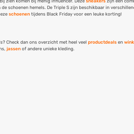
bij zien komen bij menig influencer. Deze
sneakers
zijn een com
 schoenen hemels. De Triple S zijn beschikbaar in verschillend
 deze
schoenen
tijdens Black Friday voor een leuke korting!
's? Check dan ons overzicht met heel veel
productdeals
en
wink
ans,
jassen
of andere unieke kleding.