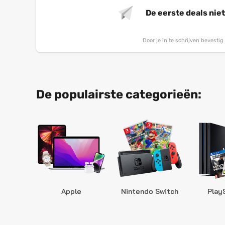
De eerste deals nie
Door je in te schrijven bevesti
De populairste categorieën:
Apple
Nintendo Switch
Play