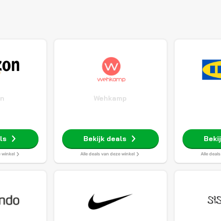
n
Wehkamp
ls
Bekijk deals
Beki
e winkel
Alle deals van deze winkel
Alle deal