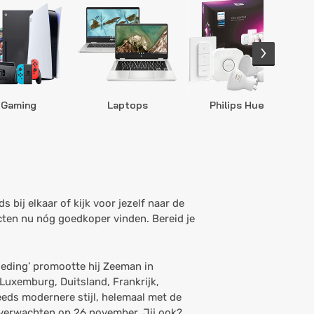
Gaming
Laptops
Philips Hue
S
 bij elkaar of kijk voor jezelf naar de
ten nu nóg goedkoper vinden. Bereid je
leding’ promootte hij Zeeman in
Luxemburg, Duitsland, Frankrijk,
eeds modernere stijl, helemaal met de
 verwachten op 26 november. Jij ook?