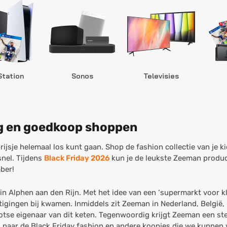
Station
Sonos
Televisies
g en goedkoop shoppen
ijsje helemaal los kunt gaan. Shop de fashion collectie van je kids
snel. Tijdens
Black Friday 2026
kun je de leukste Zeeman produc
ber!
n Alphen aan den Rijn. Met het idee van een ‘supermarkt voor k
tigingen bij kwamen. Inmiddels zit Zeeman in Nederland, België, 
otse eigenaar van dit keten. Tegenwoordig krijgt Zeeman een st
d naar de Black Friday fashion en andere koopjes die we kunnen