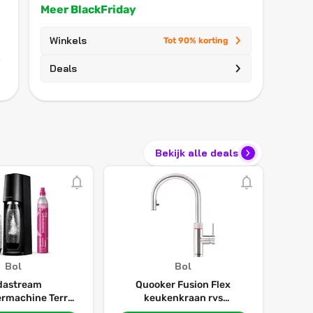
Meer BlackFriday
Winkels
Tot 90% korting
Deals
Bekijk alle deals
Bol
Bol
dastream
Quooker Fusion Flex
ermachine Terra
keukenkraan rvs
pack Zwart
kokendwaterkraan met