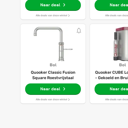
Naar deal
Naar dea
Alle deals van deze winkel
Alle deals van dez
Bol
Bol
Quooker Classic Fusion
Quooker CUBE Lo
Square Roestvrijstaal
- Gekoeld en Bru
- Aansluitwaarde
Naar deal
Stand-byverli
Naar dea
Alle deals van deze winkel
Alle deals van dez