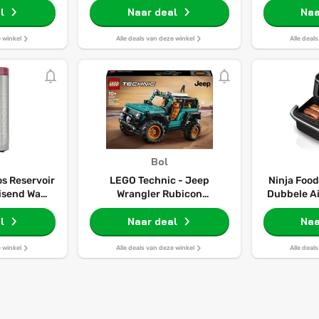
l
Naar deal
Naa
e winkel
Alle deals van deze winkel
Alle deal
Bol
s Reservoir
LEGO Technic - Jeep
Ninja Foo
isend Water
Wrangler Rubicon
Dubbele Ai
 100 Watt -
Terreinwagen Speelgoed
Liter - Tw
es 5 Watt
l
Bouwpakket voor Kinderen -
Naar deal
Één 
Naa
42227
Hetel
e winkel
Alle deals van deze winkel
Alle deal