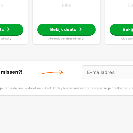
do
Nike
Si
ls
Bekijk deals
Beki
e winkel
Alle deals van deze winkel
Alle deal
t missen?!
g je dat je de nieuwsbrief van Black Friday Nederland wilt ontvangen in je mailbox en 