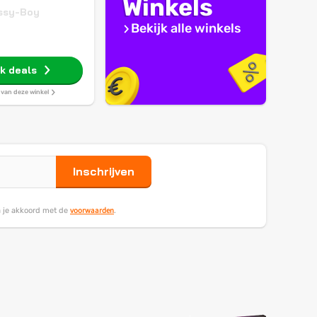
Winkels
ssy-Boy
Bekijk alle winkels
jk deals
s van deze winkel
Inschrijven
voorwaarden
ga je akkoord met de
.