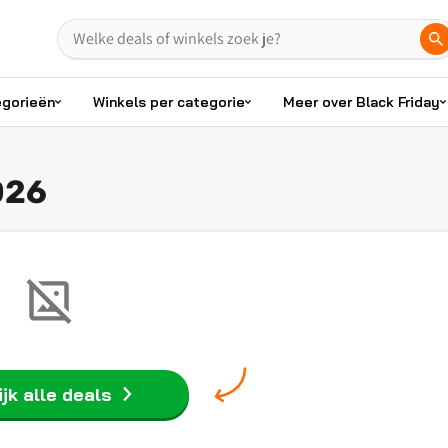
egorieën
Winkels per categorie
Meer over Black Friday
026
jk alle deals