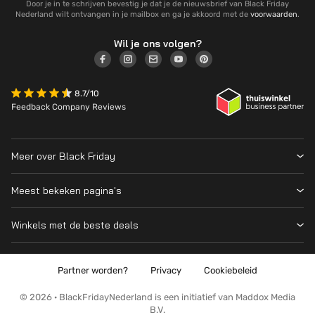
Door je in te schrijven bevestig je dat je de nieuwsbrief van Black Friday
Nederland wilt ontvangen in je mailbox en ga je akkoord met de
voorwaarden
.
Wil je ons volgen?
8.7/10
Feedback Company Reviews
Meer over Black Friday
Black Friday 2026
Meest bekeken pagina's
Wanneer is Black Friday?
Winkeloverzicht
Cyber Monday 2026
Winkels met de beste deals
Black Friday Deals
Over ons
MediaMarkt
Prijsvergelijker
Adverteren
Coolblue
Partner worden?
Privacy
Cookiebeleid
Apple
Contact
Bol
PS5
Kennis en advies
© 2026 · BlackFridayNederland is een initiatief van Maddox Media
Amazon
B.V.
PlayStation