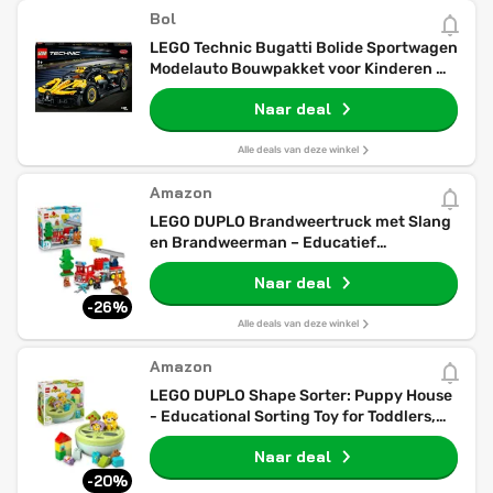
Bol
LEGO Technic Bugatti Bolide Sportwagen
Modelauto Bouwpakket voor Kinderen -
42151
Naar deal
Alle deals van deze winkel
Amazon
LEGO DUPLO Brandweertruck met Slang
en Brandweerman – Educatief
Speelgoed voor Peuters – Rode
Naar deal
Brandweerwagen met Ladder, Figuur en
Eekhoorn – Cadeau voor Jongens en
-26%
Meisjes vanaf 2 Jaar – 10473
Alle deals van deze winkel
Amazon
LEGO DUPLO Shape Sorter: Puppy House
- Educational Sorting Toy for Toddlers,
with Colourful Bricks in Various Shapes -
Naar deal
Fine Motor Skill Development Set for 18
Month Old Girls & Boys - 10441
-20%