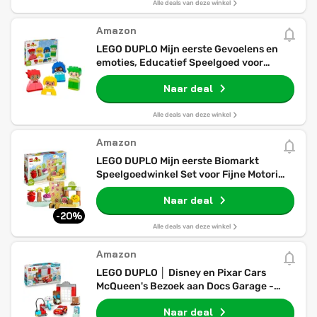
Alle deals van deze winkel
Amazon
LEGO DUPLO Mijn eerste Gevoelens en
emoties, Educatief Speelgoed voor
Kinderen met 23 Gekleurde Bouwstenen
Naar deal
en 4 Personages, Sociaal en Emotioneel
Spelen Cadeau voor Peuters vanaf 18
Maanden 10415
Alle deals van deze winkel
Amazon
LEGO DUPLO Mijn eerste Biomarkt
Speelgoedwinkel Set voor Fijne Motoriek,
Educatief Speelgoed voor Kinderen van
Naar deal
1,5-3 Jaar met Fruit en Groenten
Accessoires, Cadeau voor Meisjes en
-20%
Jongens 10983
Alle deals van deze winkel
Amazon
LEGO DUPLO │ Disney en Pixar Cars
McQueen's Bezoek aan Docs Garage -
met Bouwbare Speelgoed Auto voor
Naar deal
Peuters, Gereedschap & Accessoires -