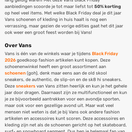
lang geldig waren! Met deze Vans Black Friday
aanbiedingen scoorde je tot maar liefst tot
50% korting
op heel veel items. Met welke Black Friday deal je dit jaar
Vans schoenen of kleding in huis haalt is nog een
verrassing, maar gezien de vorige edities gaat het dit jaar
ook weer een groot feest worden bij Vans!
Over Vans
Vans is één van de winkels waar je tijdens
Black Friday
2026
goedkoop fashion artikelen kunt kopen. Deze
schoenenwinkel heeft een groot assortiment aan
schoenen
(goh), denk maar eens aan de old skool
sneakers, de authentic, de slip-on en de sk8 hi sneakers.
Deze
sneakers
van Vans zitten heerlijk en kun je het gehele
jaar door dragen. Daarnaast zijn ze multifunctioneel en kun
je ze bijvoorbeeld aantrekken voor een avondje sporten,
maar ook voor een gezellige avond uit. Maar wat veel
mensen niet weten is dat je bij Vans ook andere fashion
artikelen en accessoires kunt scoren. Deze accessoires en
kleding zijn net als de schoenen gericht op het skateboard,
surf- en snowboard segment. Dus ben je helemaal fan van