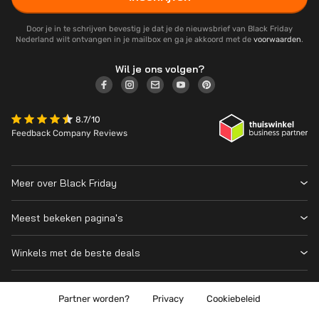
Door je in te schrijven bevestig je dat je de nieuwsbrief van Black Friday
Nederland wilt ontvangen in je mailbox en ga je akkoord met de
voorwaarden
.
Wil je ons volgen?
8.7/10
Feedback Company Reviews
Meer over Black Friday
Black Friday 2026
Meest bekeken pagina's
Wanneer is Black Friday?
Winkeloverzicht
Cyber Monday 2026
Winkels met de beste deals
Black Friday Deals
Over ons
MediaMarkt
Prijsvergelijker
Adverteren
Coolblue
Partner worden?
Privacy
Cookiebeleid
Apple
Contact
Bol