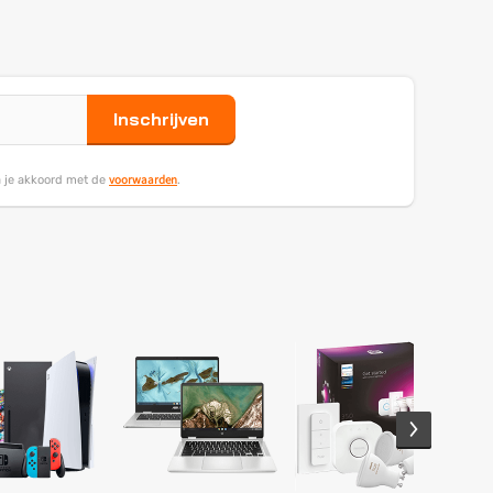
Inschrijven
voorwaarden
ga je akkoord met de
.