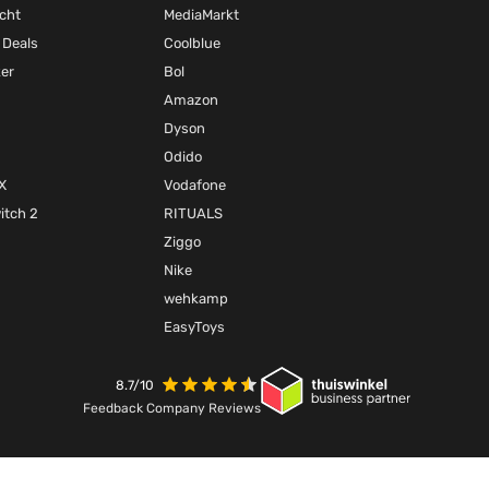
cht
MediaMarkt
 Deals
Coolblue
ker
Bol
Amazon
Dyson
Odido
X
Vodafone
itch 2
RITUALS
Ziggo
Nike
wehkamp
EasyToys
8.7/10
Feedback Company Reviews