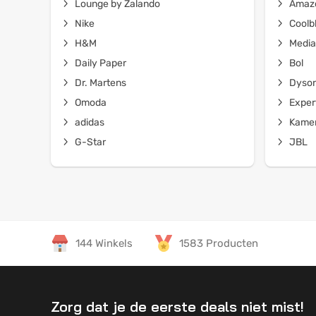
Lounge by Zalando
Amaz
Nike
Coolb
H&M
Media
Daily Paper
Bol
Dr. Martens
Dyso
Omoda
Exper
adidas
Kamer
G-Star
JBL
144 Winkels
1583 Producten
Zorg dat je de eerste deals niet mist!