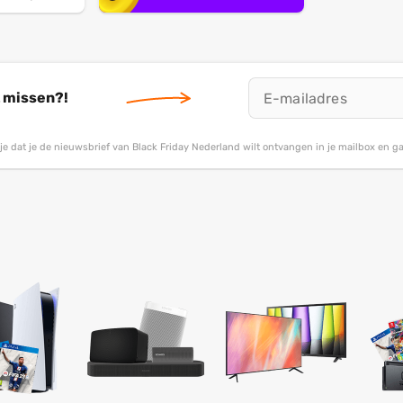
t missen?!
g je dat je de nieuwsbrief van Black Friday Nederland wilt ontvangen in je mailbox en 