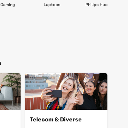
Gaming
Laptops
Philips Hue
S
s
Telecom & Diverse