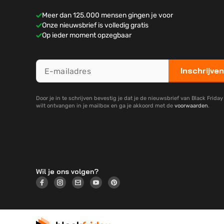
Meer dan 125.000 mensen gingen je voor
Onze nieuwsbrief is volledig gratis
Op ieder moment opzegbaar
Inschrijven
Door je in te schrijven bevestig je dat je de nieuwsbrief van Black Frida
wilt ontvangen in je mailbox en ga je akkoord met de
voorwaarden
.
Wil je ons volgen?