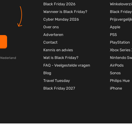
Black Friday 2026
Winkeloverzi
Wanneer is Black Friday?
Black Friday
Cyber Monday 2026
Prijsvergelij
Over ons
Apple
Adverteren
PS5
Contact
PlayStation
Kennis en advies
Xbox Series 
Wat is Black Friday?
Nintendo Sw
y Nederland
FAQ - Veelgestelde vragen
AirPods
Blog
Sonos
Travel Tuesday
Philips Hue
Black Friday 2027
iPhone