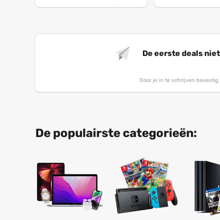
De eerste deals nie
Door je in te schrijven bevesti
De populairste categorieën: