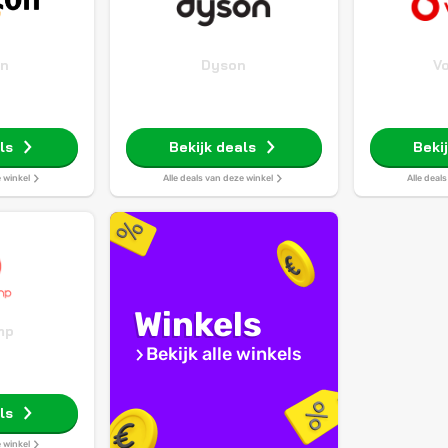
n
Dyson
V
ls
Bekijk deals
Beki
e winkel
Alle deals van deze winkel
Alle deal
Winkels
mp
Bekijk alle winkels
ls
e winkel