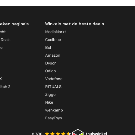
eken pagina's
Winkels met de beste deals
cht
MediaMarkt
 Deals
Coolblue
ker
Bol
Amazon
Dyson
Odido
X
Vodafone
itch 2
RITUALS
Ziggo
Nike
wehkamp
EasyToys
8.7/10