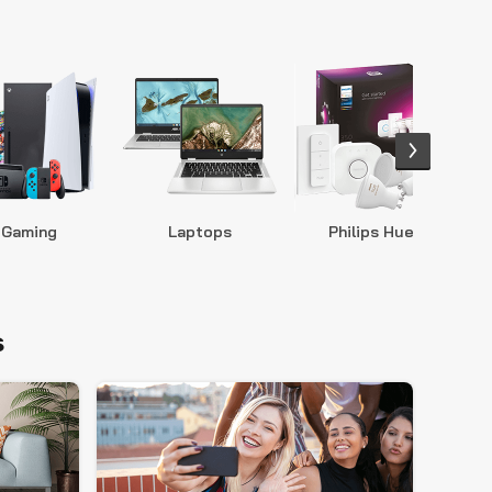
Gaming
Laptops
Philips Hue
S
s