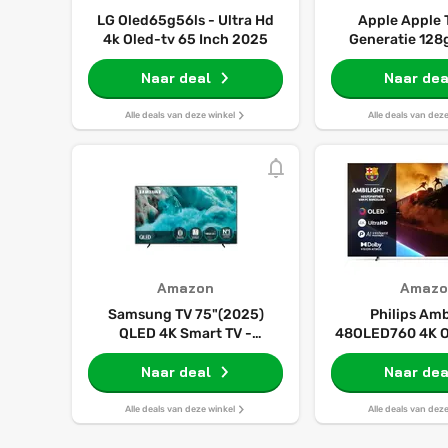
LG Oled65g56ls - Ultra Hd
Apple Apple 
4k Oled-tv 65 Inch 2025
Generatie 128g
Etherne
Naar deal
Naar dea
Alle deals van deze winkel
Alle deals van dez
Amazon
Amazo
Samsung TV 75"(2025)
Philips Amb
QLED 4K Smart TV -
48OLED760 4K 
TQ75Q7FAAUXXC
TV - 48-inch sc
Naar deal
AI Perfect Pict
Naar dea
Ultra HD, Titan
Vision en Atmo
Alle deals van deze winkel
Alle deals van dez
Werkt met Alexa
Spraakassi