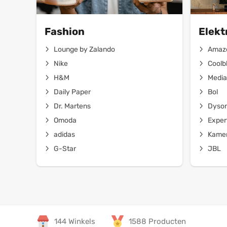
Fashion
Elekt
Lounge by Zalando
Amaz
Nike
Coolb
H&M
Media
Daily Paper
Bol
Dr. Martens
Dyso
Omoda
Exper
adidas
Kamer
G-Star
JBL
144 Winkels
1588 Producten