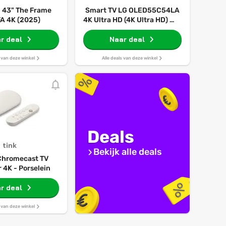
43" The Frame
Smart TV LG OLED55C54LA
A 4K (2025)
4K Ultra HD (4K Ultra HD) 55"
(55") HDR OLED (HDR)
r deal
Naar deal
(OLED)
s van deze winkel
Alle deals van deze winkel
Deals
tink
Bekijk alle deals
Chromecast TV
 4K - Porselein
r deal
s van deze winkel