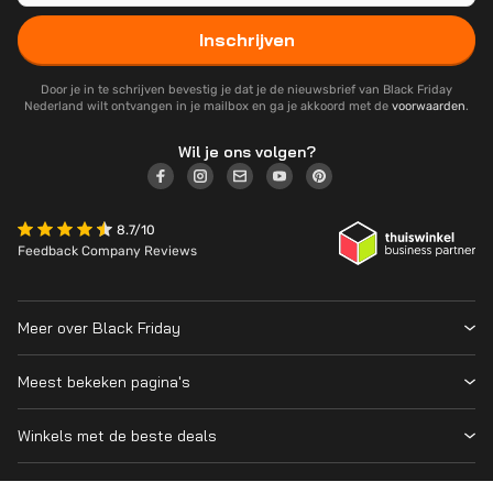
Inschrijven
Door je in te schrijven bevestig je dat je de nieuwsbrief van Black Friday
Nederland wilt ontvangen in je mailbox en ga je akkoord met de
voorwaarden
.
Wil je ons volgen?
8.7/10
Feedback Company Reviews
Meer over Black Friday
Black Friday 2026
Meest bekeken pagina's
Wanneer is Black Friday?
Winkeloverzicht
Cyber Monday 2026
Winkels met de beste deals
Black Friday Deals
Over ons
MediaMarkt
Prijsvergelijker
Adverteren